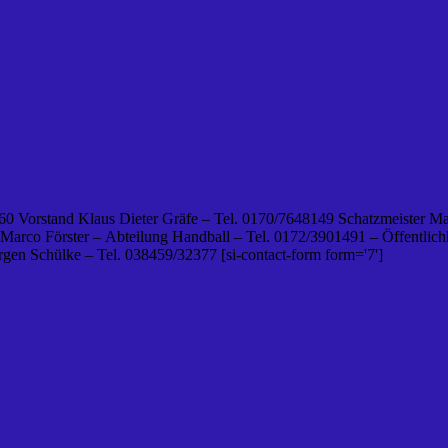
0 Vorstand Klaus Dieter Gräfe – Tel. 0170/7648149 Schatzmeister Ma
 Marco Förster – Abteilung Handball – Tel. 0172/3901491 – Öffentlichk
en Schülke – Tel. 038459/32377 [si-contact-form form='7']