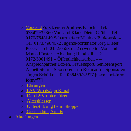
Vorstand
Vorsitzender Andreas Knoch – Tel.
038459/32360 Vorstand Klaus Dieter Gräfe – Tel.
0170/7648149 Schatzmeister Matthias Barkowski –
Tel. 0173/4984672 Jugendkoordinator Jörg-Dieter
Peeck – Tel. 0152/05686152 erweiterter Vorstand
Marco Förster – Abteilung Handball – Tel.
0172/3901491 – Öffentlichkeitsarbeit – –
Ansprechpartner Boxen, Frauensport, Seniorensport –
Annett Stern – Sponsoren Tim Redmann – Sponsoren
Jürgen Schülke – Tel. 038459/32377 [si-contact-form
form='7']
Ehrungen
LSV WhatsApp Kanal
Den LSV unterstützen
Altersklassen
Unterstützung beim Shoppen
Geschichte | Archiv
Abteilungen