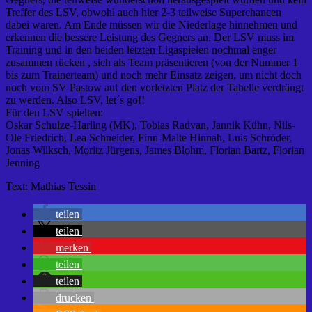
Treffer des LSV, obwohl auch hier 2-3 teilweise Superchancen
dabei waren. Am Ende müssen wir die Niederlage hinnehmen und
erkennen die bessere Leistung des Gegners an. Der LSV muss im
Training und in den beiden letzten Ligaspielen nochmal enger
zusammen rücken , sich als Team präsentieren (von der Nummer 1
bis zum Trainerteam) und noch mehr Einsatz zeigen, um nicht doch
noch vom SV Pastow auf den vorletzten Platz der Tabelle verdrängt
zu werden. Also LSV, let´s go!!
Für den LSV spielten:
Oskar Schulze-Harling (MK), Tobias Radvan, Jannik Kühn, Nils-
Ole Friedrich, Lea Schneider, Finn-Malte Hinnah, Luis Schröder,
Jonas Wilksch, Moritz Jürgens, James Blohm, Florian Bartz, Florian
Jenning
Text: Mathias Tessin
teilen
teilen
merken
teilen
teilen
drucken