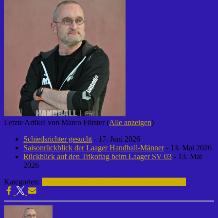
Letzte Artikel von Marco Förster
(
Alle anzeigen
)
Schiedsrichter gesucht
- 17. Juni 2026
Saisonrückblick der Laager Handball-Männer
- 13. Mai 2026
Rückblick auf den Trikottag beim Laager SV 03
- 13. Mai
2026
Kategorien:
F-Junioren | 2013-2014
Fußball | Laager SV 03