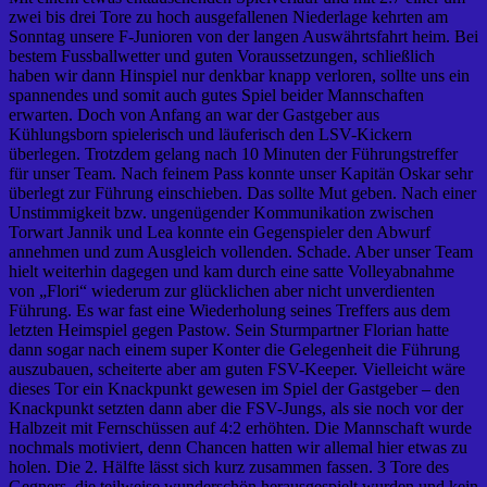
zwei bis drei Tore zu hoch ausgefallenen Niederlage kehrten am
Sonntag unsere F-Junioren von der langen Auswährtsfahrt heim. Bei
bestem Fussballwetter und guten Voraussetzungen, schließlich
haben wir dann Hinspiel nur denkbar knapp verloren, sollte uns ein
spannendes und somit auch gutes Spiel beider Mannschaften
erwarten. Doch von Anfang an war der Gastgeber aus
Kühlungsborn spielerisch und läuferisch den LSV-Kickern
überlegen. Trotzdem gelang nach 10 Minuten der Führungstreffer
für unser Team. Nach feinem Pass konnte unser Kapitän Oskar sehr
überlegt zur Führung einschieben. Das sollte Mut geben. Nach einer
Unstimmigkeit bzw. ungenügender Kommunikation zwischen
Torwart Jannik und Lea konnte ein Gegenspieler den Abwurf
annehmen und zum Ausgleich vollenden. Schade. Aber unser Team
hielt weiterhin dagegen und kam durch eine satte Volleyabnahme
von „Flori“ wiederum zur glücklichen aber nicht unverdienten
Führung. Es war fast eine Wiederholung seines Treffers aus dem
letzten Heimspiel gegen Pastow. Sein Sturmpartner Florian hatte
dann sogar nach einem super Konter die Gelegenheit die Führung
auszubauen, scheiterte aber am guten FSV-Keeper. Vielleicht wäre
dieses Tor ein Knackpunkt gewesen im Spiel der Gastgeber – den
Knackpunkt setzten dann aber die FSV-Jungs, als sie noch vor der
Halbzeit mit Fernschüssen auf 4:2 erhöhten. Die Mannschaft wurde
nochmals motiviert, denn Chancen hatten wir allemal hier etwas zu
holen. Die 2. Hälfte lässt sich kurz zusammen fassen. 3 Tore des
Gegners, die teilweise wunderschön herausgespielt wurden und kein