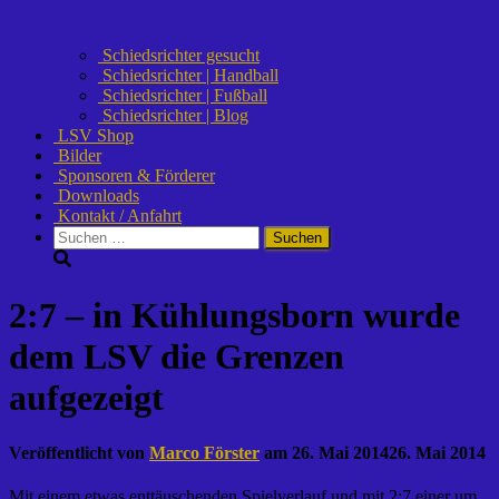
Schiedsrichter gesucht
Schiedsrichter | Handball
Schiedsrichter | Fußball
Schiedsrichter | Blog
LSV Shop
Bilder
Sponsoren & Förderer
Downloads
Kontakt / Anfahrt
Suchen
nach:
2:7 – in Kühlungsborn wurde
dem LSV die Grenzen
aufgezeigt
Veröffentlicht von
Marco Förster
am
26. Mai 2014
26. Mai 2014
Mit einem etwas enttäuschenden Spielverlauf und mit 2:7 einer um