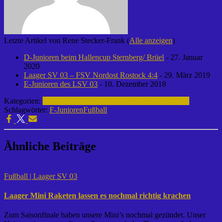
Letzte Artikel von Rene Stecker-Frank
(
Alle anzeigen
)
D-Junioren beim Hallencup Sternberg/ Brüel
- 27. Januar
2020
Laager SV 03 – FSV Nordost Rostock 4:4
- 29. März 2019
E-Junioren des LSV 03
- 10. Dezember 2018
Kategorien:
Fußball | Laager SV 03
F-Junioren | 2016-2017
Schlagwörter:
F-Junioren
Fußball
Ähnliche Beiträge
Fußball | Laager SV 03
Laager Mini Raketen lassen es nochmal richtig krachen
Zum Saisonfinale haben unsere Mini’s nochmal gezündet. Unser