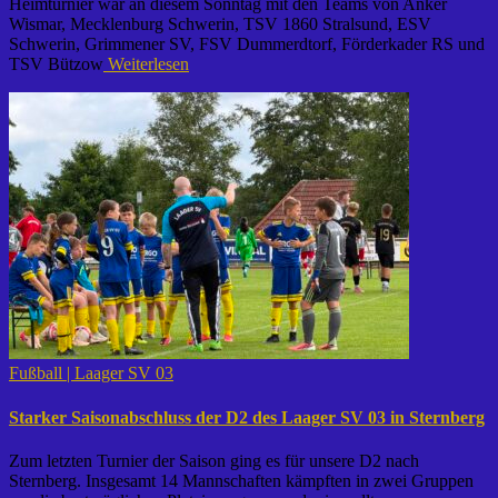
Heimturnier war an diesem Sonntag mit den Teams von Anker
Wismar, Mecklenburg Schwerin, TSV 1860 Stralsund, ESV
Schwerin, Grimmener SV, FSV Dummerdtorf, Förderkader RS und
TSV Bützow
Weiterlesen
Fußball | Laager SV 03
Starker Saisonabschluss der D2 des Laager SV 03 in Sternberg
Zum letzten Turnier der Saison ging es für unsere D2 nach
Sternberg. Insgesamt 14 Mannschaften kämpften in zwei Gruppen