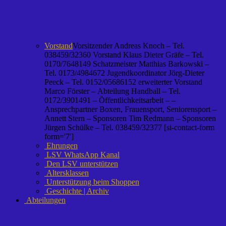
Vorstand
Vorsitzender Andreas Knoch – Tel.
038459/32360 Vorstand Klaus Dieter Gräfe – Tel.
0170/7648149 Schatzmeister Matthias Barkowski –
Tel. 0173/4984672 Jugendkoordinator Jörg-Dieter
Peeck – Tel. 0152/05686152 erweiterter Vorstand
Marco Förster – Abteilung Handball – Tel.
0172/3901491 – Öffentlichkeitsarbeit – –
Ansprechpartner Boxen, Frauensport, Seniorensport –
Annett Stern – Sponsoren Tim Redmann – Sponsoren
Jürgen Schülke – Tel. 038459/32377 [si-contact-form
form='7']
Ehrungen
LSV WhatsApp Kanal
Den LSV unterstützen
Altersklassen
Unterstützung beim Shoppen
Geschichte | Archiv
Abteilungen