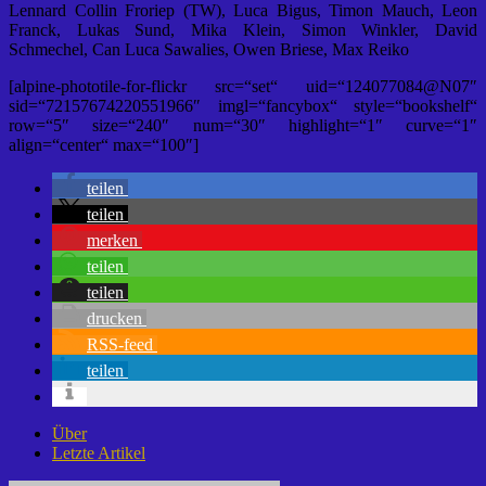
Lennard Collin Froriep (TW), Luca Bigus, Timon Mauch, Leon
Franck, Lukas Sund, Mika Klein, Simon Winkler, David
Schmechel, Can Luca Sawalies, Owen Briese, Max Reiko
[alpine-phototile-for-flickr src=“set“ uid=“124077084@N07″
sid=“72157674220551966″ imgl=“fancybox“ style=“bookshelf“
row=“5″ size=“240″ num=“30″ highlight=“1″ curve=“1″
align=“center“ max=“100″]
teilen
teilen
merken
teilen
teilen
drucken
RSS-feed
teilen
Über
Letzte Artikel