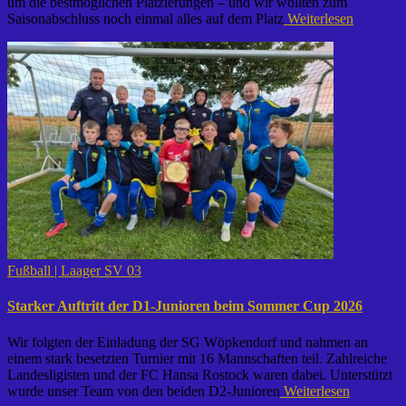
um die bestmöglichen Platzierungen – und wir wollten zum
Saisonabschluss noch einmal alles auf dem Platz
Weiterlesen
Fußball | Laager SV 03
Starker Auftritt der D1-Junioren beim Sommer Cup 2026
Wir folgten der Einladung der SG Wöpkendorf und nahmen an
einem stark besetzten Turnier mit 16 Mannschaften teil. Zahlreiche
Landesligisten und der FC Hansa Rostock waren dabei. Unterstützt
wurde unser Team von den beiden D2-Junioren
Weiterlesen