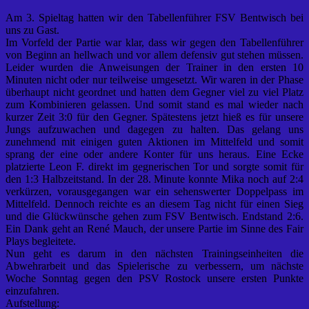
Am 3. Spieltag hatten wir den Tabellenführer FSV Bentwisch bei
uns zu Gast.
Im Vorfeld der Partie war klar, dass wir gegen den Tabellenführer
von Beginn an hellwach und vor allem defensiv gut stehen müssen.
Leider wurden die Anweisungen der Trainer in den ersten 10
Minuten nicht oder nur teilweise umgesetzt. Wir waren in der Phase
überhaupt nicht geordnet und hatten dem Gegner viel zu viel Platz
zum Kombinieren gelassen. Und somit stand es mal wieder nach
kurzer Zeit 3:0 für den Gegner. Spätestens jetzt hieß es für unsere
Jungs aufzuwachen und dagegen zu halten. Das gelang uns
zunehmend mit einigen guten Aktionen im Mittelfeld und somit
sprang der eine oder andere Konter für uns heraus. Eine Ecke
platzierte Leon F. direkt im gegnerischen Tor und sorgte somit für
den 1:3 Halbzeitstand. In der 28. Minute konnte Mika noch auf 2:4
verkürzen, vorausgegangen war ein sehenswerter Doppelpass im
Mittelfeld. Dennoch reichte es an diesem Tag nicht für einen Sieg
und die Glückwünsche gehen zum FSV Bentwisch. Endstand 2:6.
Ein Dank geht an René Mauch, der unsere Partie im Sinne des Fair
Plays begleitete.
Nun geht es darum in den nächsten Trainingseinheiten die
Abwehrarbeit und das Spielerische zu verbessern, um nächste
Woche Sonntag gegen den PSV Rostock unsere ersten Punkte
einzufahren.
Aufstellung: