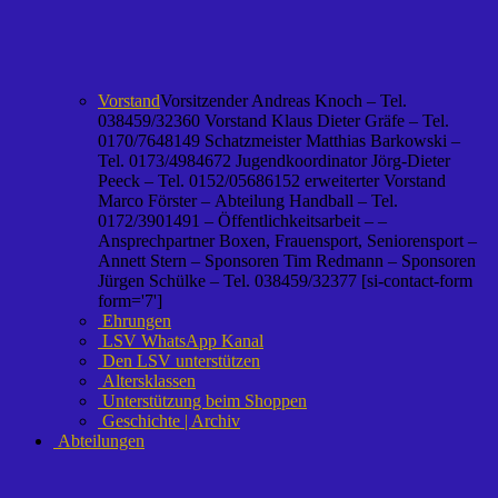
Vorstand
Vorsitzender Andreas Knoch – Tel.
038459/32360 Vorstand Klaus Dieter Gräfe – Tel.
0170/7648149 Schatzmeister Matthias Barkowski –
Tel. 0173/4984672 Jugendkoordinator Jörg-Dieter
Peeck – Tel. 0152/05686152 erweiterter Vorstand
Marco Förster – Abteilung Handball – Tel.
0172/3901491 – Öffentlichkeitsarbeit – –
Ansprechpartner Boxen, Frauensport, Seniorensport –
Annett Stern – Sponsoren Tim Redmann – Sponsoren
Jürgen Schülke – Tel. 038459/32377 [si-contact-form
form='7']
Ehrungen
LSV WhatsApp Kanal
Den LSV unterstützen
Altersklassen
Unterstützung beim Shoppen
Geschichte | Archiv
Abteilungen