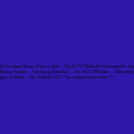
0 Vorstand Klaus Dieter Gräfe – Tel. 0170/7648149 Schatzmeister Ma
 Marco Förster – Abteilung Handball – Tel. 0172/3901491 – Öffentlichk
en Schülke – Tel. 038459/32377 [si-contact-form form='7']