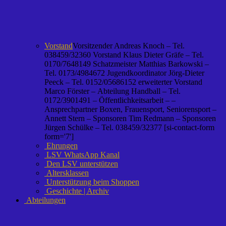
Vorstand
Vorsitzender Andreas Knoch – Tel.
038459/32360 Vorstand Klaus Dieter Gräfe – Tel.
0170/7648149 Schatzmeister Matthias Barkowski –
Tel. 0173/4984672 Jugendkoordinator Jörg-Dieter
Peeck – Tel. 0152/05686152 erweiterter Vorstand
Marco Förster – Abteilung Handball – Tel.
0172/3901491 – Öffentlichkeitsarbeit – –
Ansprechpartner Boxen, Frauensport, Seniorensport –
Annett Stern – Sponsoren Tim Redmann – Sponsoren
Jürgen Schülke – Tel. 038459/32377 [si-contact-form
form='7']
Ehrungen
LSV WhatsApp Kanal
Den LSV unterstützen
Altersklassen
Unterstützung beim Shoppen
Geschichte | Archiv
Abteilungen