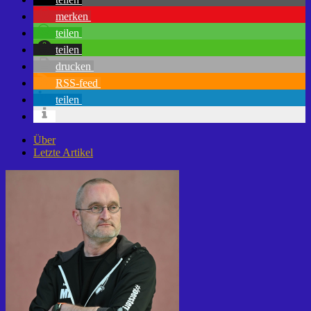
merken
teilen
teilen
drucken
RSS-feed
teilen
Über
Letzte Artikel