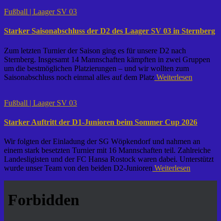
Fußball | Laager SV 03
Starker Saisonabschluss der D2 des Laager SV 03 in Sternberg
Zum letzten Turnier der Saison ging es für unsere D2 nach
Sternberg. Insgesamt 14 Mannschaften kämpften in zwei Gruppen
um die bestmöglichen Platzierungen – und wir wollten zum
Saisonabschluss noch einmal alles auf dem Platz
Weiterlesen
Fußball | Laager SV 03
Starker Auftritt der D1-Junioren beim Sommer Cup 2026
Wir folgten der Einladung der SG Wöpkendorf und nahmen an
einem stark besetzten Turnier mit 16 Mannschaften teil. Zahlreiche
Landesligisten und der FC Hansa Rostock waren dabei. Unterstützt
wurde unser Team von den beiden D2-Junioren
Weiterlesen