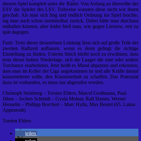
diesem Spiel komplett unter die Räder. Von Anfang an überrollte der
ESV die Spieler des LSV. Teilweise wussten diese nicht wie ihnen
geschah. Als man sich fing und endlich Ordnung ins Spiel brachte,
lag man auch schon uneinholbar zurück. Dabei hätte man durchaus
mithalten können, aber leider hielt man, wie gegen Liessow, erst zu
spät dagegen.
Fazit: Trotz dieser desaströsen Leistung lässt sich auf große Teile der
zweiten Halbzeit aufbauen, wenn es denn gelingt die richtige
Einstellung zu finden. Unterm Strich bleibt noch zu erwähnen, dass
trotz dieser hohen Niederlage, sich die Laager die eine oder andere
Torchance erarbeiteten. Jetzt heißt es Mund abputzen und erkennen,
dass man im Keller der Liga angekommen ist und alle Kräfte darauf
konzentrieren sollte, den Klassenerhalt zu schaffen. Das Potenzial
dazu ist vorhanden, es muss nur abgerufen werden.
Christoph Steinberg – Torsten Ehlers, Marcel Großmann, Paul
Jähne – Jochen Schmidt – Gyula Molnar, Ralf Hamm, Werner
Henselin – Phillipp Borchert – Marc Hylla, Max Beutel (65. Lukas
Appenrodt)
Torsten Ehlers
teilen
teilen