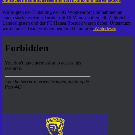
Starker Auftritt der D1-Junioren beim Sommer Cup 2026
Wir folgten der Einladung der SG Wöpkendorf und nahmen an
einem stark besetzten Turnier mit 16 Mannschaften teil. Zahlreiche
Landesligisten und der FC Hansa Rostock waren dabei. Unterstützt
wurde unser Team von den beiden D2-Junioren
Weiterlesen