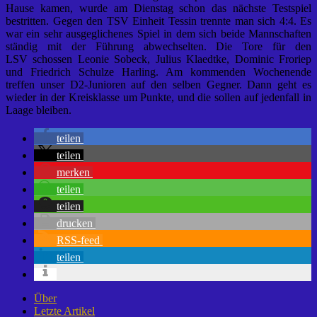
Hause kamen, wurde am Dienstag schon das nächste Testspiel
bestritten. Gegen den TSV Einheit Tessin trennte man sich 4:4. Es
war ein sehr ausgeglichenes Spiel in dem sich beide Mannschaften
ständig mit der Führung abwechselten. Die Tore für den
LSV schossen Leonie Sobeck, Julius Klaedtke, Dominic Froriep
und Friedrich Schulze Harling. Am kommenden Wochenende
treffen unser D2-Junioren auf den selben Gegner. Dann geht es
wieder in der Kreisklasse um Punkte, und die sollen auf jedenfall in
Laage bleiben.
teilen
teilen
merken
teilen
teilen
drucken
RSS-feed
teilen
Über
Letzte Artikel