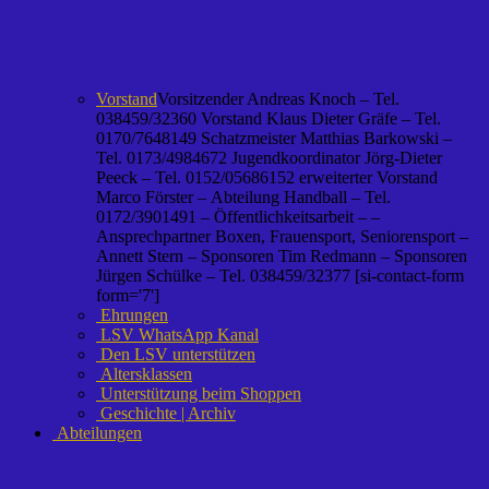
Vorstand
Vorsitzender Andreas Knoch – Tel.
038459/32360 Vorstand Klaus Dieter Gräfe – Tel.
0170/7648149 Schatzmeister Matthias Barkowski –
Tel. 0173/4984672 Jugendkoordinator Jörg-Dieter
Peeck – Tel. 0152/05686152 erweiterter Vorstand
Marco Förster – Abteilung Handball – Tel.
0172/3901491 – Öffentlichkeitsarbeit – –
Ansprechpartner Boxen, Frauensport, Seniorensport –
Annett Stern – Sponsoren Tim Redmann – Sponsoren
Jürgen Schülke – Tel. 038459/32377 [si-contact-form
form='7']
Ehrungen
LSV WhatsApp Kanal
Den LSV unterstützen
Altersklassen
Unterstützung beim Shoppen
Geschichte | Archiv
Abteilungen