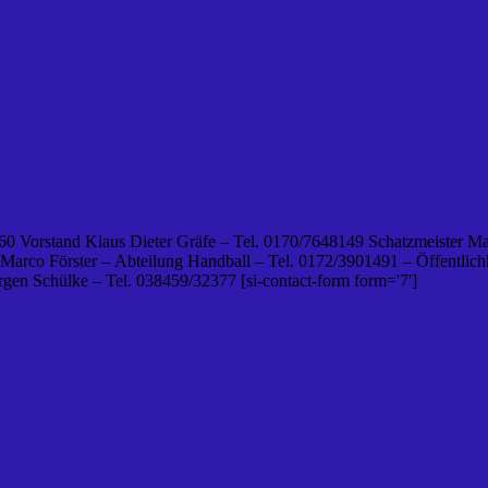
0 Vorstand Klaus Dieter Gräfe – Tel. 0170/7648149 Schatzmeister Ma
 Marco Förster – Abteilung Handball – Tel. 0172/3901491 – Öffentlichk
en Schülke – Tel. 038459/32377 [si-contact-form form='7']