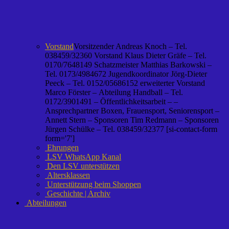
Vorstand
Vorsitzender Andreas Knoch – Tel.
038459/32360 Vorstand Klaus Dieter Gräfe – Tel.
0170/7648149 Schatzmeister Matthias Barkowski –
Tel. 0173/4984672 Jugendkoordinator Jörg-Dieter
Peeck – Tel. 0152/05686152 erweiterter Vorstand
Marco Förster – Abteilung Handball – Tel.
0172/3901491 – Öffentlichkeitsarbeit – –
Ansprechpartner Boxen, Frauensport, Seniorensport –
Annett Stern – Sponsoren Tim Redmann – Sponsoren
Jürgen Schülke – Tel. 038459/32377 [si-contact-form
form='7']
Ehrungen
LSV WhatsApp Kanal
Den LSV unterstützen
Altersklassen
Unterstützung beim Shoppen
Geschichte | Archiv
Abteilungen