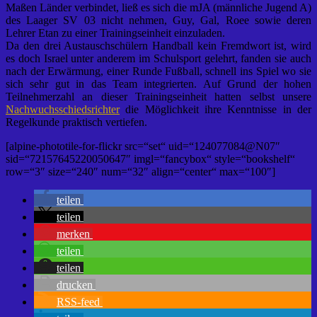
Maßen Länder verbindet, ließ es sich die mJA (männliche Jugend A)
des Laager SV 03 nicht nehmen, Guy, Gal, Roee sowie deren
Lehrer Etan zu einer Trainingseinheit einzuladen.
Da den drei Austauschschülern Handball kein Fremdwort ist, wird
es doch Israel unter anderem im Schulsport gelehrt, fanden sie auch
nach der Erwärmung, einer Runde Fußball, schnell ins Spiel wo sie
sich sehr gut in das Team integrierten. Auf Grund der hohen
Teilnehmerzahl an dieser Trainingseinheit hatten selbst unsere
Nachwuchsschiedsrichter
die Möglichkeit ihre Kenntnisse in der
Regelkunde praktisch vertiefen.
[alpine-phototile-for-flickr src=“set“ uid=“124077084@N07″
sid=“72157645220050647″ imgl=“fancybox“ style=“bookshelf“
row=“3″ size=“240″ num=“32″ align=“center“ max=“100″]
teilen
teilen
merken
teilen
teilen
drucken
RSS-feed