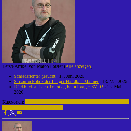
Letzte Artikel von Marco Förster
(
Alle anzeigen
)
Schiedsrichter gesucht
- 17. Juni 2026
Saisonrückblick der Laager Handball-Männer
- 13. Mai 2026
Rückblick auf den Trikottag beim Laager SV 03
- 13. Mai
2026
Kategorien:
männliche Jugend A | 2014 - 2015
Handball | Laager SV
03
Archiv | Handball | 2014-2015