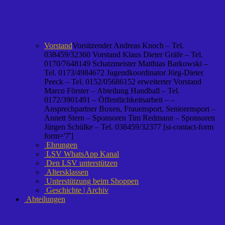
Vorstand
Vorsitzender Andreas Knoch – Tel.
038459/32360 Vorstand Klaus Dieter Gräfe – Tel.
0170/7648149 Schatzmeister Matthias Barkowski –
Tel. 0173/4984672 Jugendkoordinator Jörg-Dieter
Peeck – Tel. 0152/05686152 erweiterter Vorstand
Marco Förster – Abteilung Handball – Tel.
0172/3901491 – Öffentlichkeitsarbeit – –
Ansprechpartner Boxen, Frauensport, Seniorensport –
Annett Stern – Sponsoren Tim Redmann – Sponsoren
Jürgen Schülke – Tel. 038459/32377 [si-contact-form
form='7']
Ehrungen
LSV WhatsApp Kanal
Den LSV unterstützen
Altersklassen
Unterstützung beim Shoppen
Geschichte | Archiv
Abteilungen