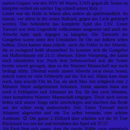
starken Gegner, wie den HSV 90 Waren, UND gegen die Sonne zu
kämpfen verliert ein solcher Tag schnell seinen Reiz. :/
Leider war die Halle in Waren alles andere als spielfreundlich. So
musste, vor allem in der ersten Halbzeit, gegen das Licht gekämpft
werden. Das behinderte das komplette Spiel des LSV. Unser
Torwart war dem Gegenlicht vollkommen ausgesetzt und auch die
Abwehr hatte stark dagegen zu kämpfen. Die Torwürfe der
Gastgeber waren unter den Umständen für Ole nur äußerst selten
haltbar. Dazu kamen dann jedoch noch die Fehler in der Abwehr,
die es zwingend heißt abzustellen! So konnten sich die Gastgeber
zur Halbzeitpause mit 21:11 absetzen. Einen Vorsprung, der kaum
noch einzuholen war. Nach dem Seitenwechsel war die Sonne
bereits soweit gezogen, dass es der Warener Mannschaft nur noch
bedingt störte. Diesmal wurde unsere Abwehr zwar etwas besser,
jedoch traten zu viele Fehlwürfe auf das Tor auf. Hinzu kam dann
noch, dass sowohl Ole im Tor, als auch Max fast zeitgleich eine 2
Minuten Strafe aufgebrummt bekamen. Somit standen dann nur
noch 4 Feldspieler und Johannes im Tor, für fast zwei Minuten,
einer kompletten Warener Mannschaft entgegen. Doch auch davon
ließen sich unsere Jungs nicht unterkriegen und machten das Beste
aus der schier ewig andauernden Zeit. Einen Torwurf durch
Johannes abgewehrt und ein Tor selbst versenkt, eine schöne
Ausbeute. 😉 Die ganze 2 Halbzeit über schoben wir die 10 Tore
Rückstand vor uns her und beendeten das Spiel mit 37:27.
Als Fazit lässt sich sagen, dass die zweite Hälfte zwar spielerisch