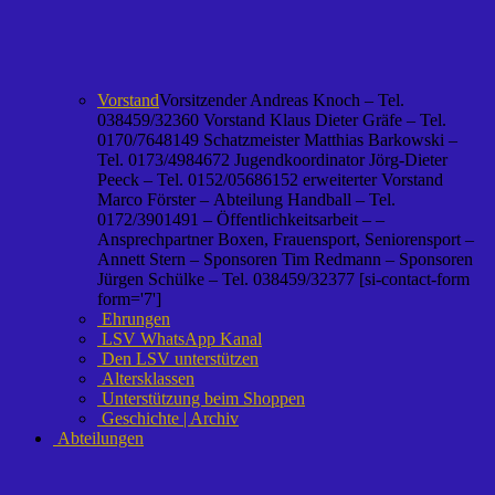
Vorstand
Vorsitzender Andreas Knoch – Tel.
038459/32360 Vorstand Klaus Dieter Gräfe – Tel.
0170/7648149 Schatzmeister Matthias Barkowski –
Tel. 0173/4984672 Jugendkoordinator Jörg-Dieter
Peeck – Tel. 0152/05686152 erweiterter Vorstand
Marco Förster – Abteilung Handball – Tel.
0172/3901491 – Öffentlichkeitsarbeit – –
Ansprechpartner Boxen, Frauensport, Seniorensport –
Annett Stern – Sponsoren Tim Redmann – Sponsoren
Jürgen Schülke – Tel. 038459/32377 [si-contact-form
form='7']
Ehrungen
LSV WhatsApp Kanal
Den LSV unterstützen
Altersklassen
Unterstützung beim Shoppen
Geschichte | Archiv
Abteilungen