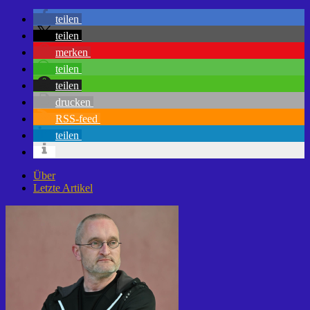
teilen
teilen
merken
teilen
teilen
drucken
RSS-feed
teilen
Über
Letzte Artikel