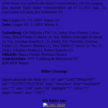
nicht besser war, jedoch mit einem Unentschieden (16:16) ausging.
Das nächste Spiel findet voraussichtlich am 07.11.2015 statt. Zu
Gast haben wir dann den Doberaner SV.
7m:
Laager SV: 7/5 | HSV Waren 3/3
2min:
Laager SV: 5 | HSV Waren: 6
Aufstellung:
Ole Milhahn (TW | 1x 2min), Nico Förster, Lukas
Claus, Pascal Diehn (5 davon 2x 7m), Willem Schwager (8 davon
2x 7m), Jonathan Knoch (1 | 2x 2min), Nils Thomsen, Joschua
Fabian (2), Maurice Murken (1), Max Müller (7 davon 3x 7m | 1x
2min), Johannes Proba (1), Robert Knoche (2)
Offizielle:
Marco Förster, Reinhard Knoch
Schiedsrichter:
TSV Goldberg & Malchower SV
Z/S:
HSV Waren
Bilder (Auszug)
[alpine-phototile-for-flickr src=“set“ uid=“124077084@N07″
sid=“72157657376137834″ imgl=“fancybox“ style=“bookshelf“
row=“5″ size=“240″ num=“10″ highlight=“1″ curve=“1″
align=“center“ max=“100″]
Alle Bilder hier