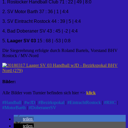
1. Rostocker Handball Club 71 : 22 | 49 | 8:0
2. SV Motor Barth 37 : 36 | 1 | 4:4
3. SV Eintracht Rostock 44 : 39 | 5 | 4:4
4. Bad Doberaner SV 43 : 45 | -2 | 4:4
5.
Laager SV 03
15 : 68 | -53 | 0:8
Die Siegerehrung erfolgte durch Roland Bartels, Vorstand BHV
Rostock / MV-Nord
Bilder:
Alle Bilder vom Turnier befinden sich hier =>
klick
#
Handball
|
#
wJD
|
#
Bezirkspokal
|
#
EintrachtRostock
|
#
RHC
|
#
MotorBarth
|
#
DoberanerSV
teilen
teilen