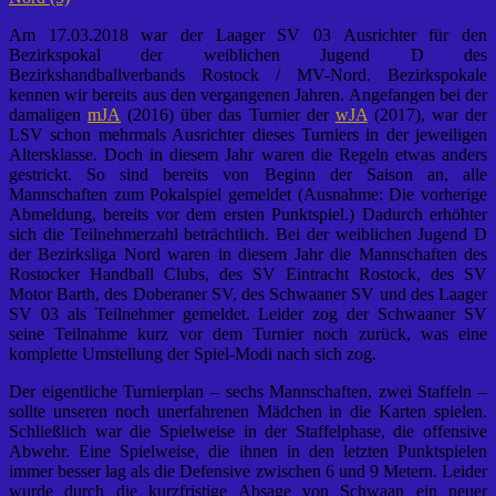
Am 17.03.2018 war der Laager SV 03 Ausrichter für den
Bezirkspokal der weiblichen Jugend D des
Bezirkshandballverbands Rostock / MV-Nord. Bezirkspokale
kennen wir bereits aus den vergangenen Jahren. Angefangen bei der
damaligen
mJA
(2016) über das Turnier der
wJA
(2017), war der
LSV schon mehrmals Ausrichter dieses Turniers in der jeweiligen
Altersklasse. Doch in diesem Jahr waren die Regeln etwas anders
gestrickt. So sind bereits von Beginn der Saison an, alle
Mannschaften zum Pokalspiel gemeldet (Ausnahme: Die vorherige
Abmeldung, bereits vor dem ersten Punktspiel.) Dadurch erhöhter
sich die Teilnehmerzahl beträchtlich. Bei der weiblichen Jugend D
der Bezirksliga Nord waren in diesem Jahr die Mannschaften des
Rostocker Handball Clubs, des SV Eintracht Rostock, des SV
Motor Barth, des Doberaner SV, des Schwaaner SV und des Laager
SV 03 als Teilnehmer gemeldet. Leider zog der Schwaaner SV
seine Teilnahme kurz vor dem Turnier noch zurück, was eine
komplette Umstellung der Spiel-Modi nach sich zog.
Der eigentliche Turnierplan – sechs Mannschaften, zwei Staffeln –
sollte unseren noch unerfahrenen Mädchen in die Karten spielen.
Schließlich war die Spielweise in der Staffelphase, die offensive
Abwehr. Eine Spielweise, die ihnen in den letzten Punktspielen
immer besser lag als die Defensive zwischen 6 und 9 Metern. Leider
wurde durch die kurzfristige Absage von Schwaan ein neuer