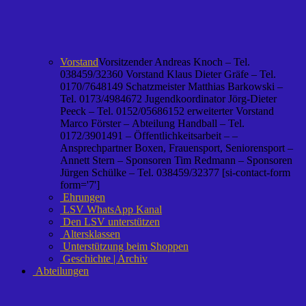
Vorstand
Vorsitzender Andreas Knoch – Tel.
038459/32360 Vorstand Klaus Dieter Gräfe – Tel.
0170/7648149 Schatzmeister Matthias Barkowski –
Tel. 0173/4984672 Jugendkoordinator Jörg-Dieter
Peeck – Tel. 0152/05686152 erweiterter Vorstand
Marco Förster – Abteilung Handball – Tel.
0172/3901491 – Öffentlichkeitsarbeit – –
Ansprechpartner Boxen, Frauensport, Seniorensport –
Annett Stern – Sponsoren Tim Redmann – Sponsoren
Jürgen Schülke – Tel. 038459/32377 [si-contact-form
form='7']
Ehrungen
LSV WhatsApp Kanal
Den LSV unterstützen
Altersklassen
Unterstützung beim Shoppen
Geschichte | Archiv
Abteilungen