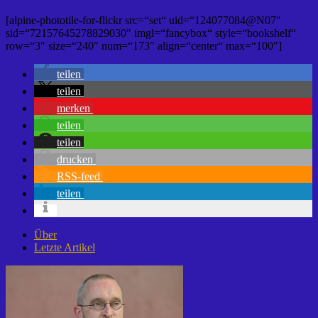
[alpine-phototile-for-flickr src=“set“ uid=“124077084@N07″
sid=“72157645278829030″ imgl=“fancybox“ style=“bookshelf“
row=“3″ size=“240″ num=“173″ align=“center“ max=“100″]
teilen
teilen
merken
teilen
teilen
drucken
RSS-feed
teilen
Über
Letzte Artikel