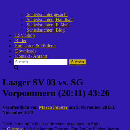
Schiedsrichter gesucht
Schiedsrichter | Handball
Schiedsrichter | Fußball
Schiedsrichter | Blog
LSV Shop
Bilder
Sponsoren & Förderer
Downloads
Kontakt / Anfahrt
Suchen
nach:
Laager SV 03 vs. SG
Vorpommern (20:11) 43:26
Veröffentlicht von
Marco Förster
am
3. November 2013
3.
November 2013
Nach dem unglücklich verlorenem gegangenem Spiel
in
Güstrow
hieß die heutige Devise: „Die Punkte bleiben hier in