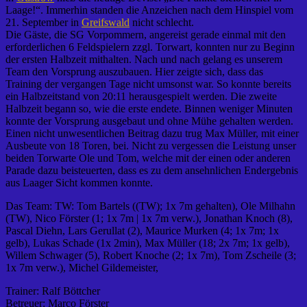
Laage!“. Immerhin standen die Anzeichen nach dem Hinspiel vom
21. September in
Greifswald
nicht schlecht.
Die Gäste, die SG Vorpommern, angereist gerade einmal mit den
erforderlichen 6 Feldspielern zzgl. Torwart, konnten nur zu Beginn
der ersten Halbzeit mithalten. Nach und nach gelang es unserem
Team den Vorsprung auszubauen. Hier zeigte sich, dass das
Training der vergangen Tage nicht umsonst war. So konnte bereits
ein Halbzeitstand von 20:11 herausgespielt werden. Die zweite
Halbzeit begann so, wie die erste endete. Binnen weniger Minuten
konnte der Vorsprung ausgebaut und ohne Mühe gehalten werden.
Einen nicht unwesentlichen Beitrag dazu trug Max Müller, mit einer
Ausbeute von 18 Toren, bei. Nicht zu vergessen die Leistung unser
beiden Torwarte Ole und Tom, welche mit der einen oder anderen
Parade dazu beisteuerten, dass es zu dem ansehnlichen Endergebnis
aus Laager Sicht kommen konnte.
Das Team: TW: Tom Bartels ((TW); 1x 7m gehalten), Ole Milhahn
(TW), Nico Förster (1; 1x 7m | 1x 7m verw.), Jonathan Knoch (8),
Pascal Diehn, Lars Gerullat (2), Maurice Murken (4; 1x 7m; 1x
gelb), Lukas Schade (1x 2min), Max Müller (18; 2x 7m; 1x gelb),
Willem Schwager (5), Robert Knoche (2; 1x 7m), Tom Zscheile (3;
1x 7m verw.), Michel Gildemeister,
Trainer: Ralf Böttcher
Betreuer: Marco Förster