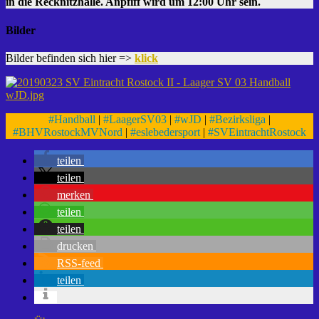
in die Recknitzhalle. Anpfiff wird um 12:00 Uhr sein.
Bilder
Bilder befinden sich hier =>
klick
#
Handball
|
#
LaagerSV03
|
#
wJD
|
#
Bezirksliga
|
#
BHVRostockMVNord
|
#
eslebedersport
|
#
SVEintrachtRostock
teilen
teilen
merken
teilen
teilen
drucken
RSS-feed
teilen