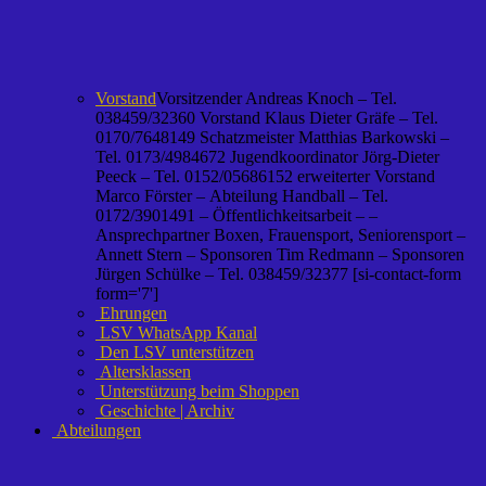
Vorstand
Vorsitzender Andreas Knoch – Tel.
038459/32360 Vorstand Klaus Dieter Gräfe – Tel.
0170/7648149 Schatzmeister Matthias Barkowski –
Tel. 0173/4984672 Jugendkoordinator Jörg-Dieter
Peeck – Tel. 0152/05686152 erweiterter Vorstand
Marco Förster – Abteilung Handball – Tel.
0172/3901491 – Öffentlichkeitsarbeit – –
Ansprechpartner Boxen, Frauensport, Seniorensport –
Annett Stern – Sponsoren Tim Redmann – Sponsoren
Jürgen Schülke – Tel. 038459/32377 [si-contact-form
form='7']
Ehrungen
LSV WhatsApp Kanal
Den LSV unterstützen
Altersklassen
Unterstützung beim Shoppen
Geschichte | Archiv
Abteilungen