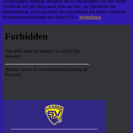
Am gestrigen Sonntag, morgens um 8 Uhr machten wir uns voller
Vorfreude auf den Weg nach Plau am See, zur Sporthalle am
Klüschenberg. Dort erwartete uns gemeinsam mit sieben weiteren
Mannschaften (darunter der Plauer SV1,
Weiterlesen