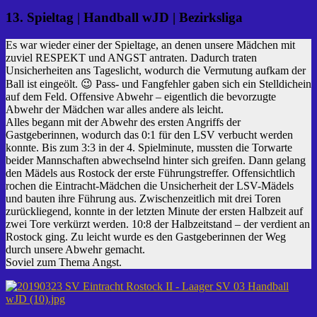
13. Spieltag | Handball wJD | Bezirksliga
Es war wieder einer der Spieltage, an denen unsere Mädchen mit
zuviel RESPEKT und ANGST antraten. Dadurch traten
Unsicherheiten ans Tageslicht, wodurch die Vermutung aufkam der
Ball ist eingeölt. 😉 Pass- und Fangfehler gaben sich ein Stelldichein
auf dem Feld. Offensive Abwehr – eigentlich die bevorzugte
Abwehr der Mädchen war alles andere als leicht.
Alles begann mit der Abwehr des ersten Angriffs der
Gastgeberinnen, wodurch das 0:1 für den LSV verbucht werden
konnte. Bis zum 3:3 in der 4. Spielminute, mussten die Torwarte
beider Mannschaften abwechselnd hinter sich greifen. Dann gelang
den Mädels aus Rostock der erste Führungstreffer. Offensichtlich
rochen die Eintracht-Mädchen die Unsicherheit der LSV-Mädels
und bauten ihre Führung aus. Zwischenzeitlich mit drei Toren
zurückliegend, konnte in der letzten Minute der ersten Halbzeit auf
zwei Tore verkürzt werden. 10:8 der Halbzeitstand – der verdient an
Rostock ging. Zu leicht wurde es den Gastgeberinnen der Weg
durch unsere Abwehr gemacht.
Soviel zum Thema Angst.