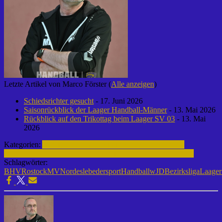
Letzte Artikel von Marco Förster
(
Alle anzeigen
)
Schiedsrichter gesucht
- 17. Juni 2026
Saisonrückblick der Laager Handball-Männer
- 13. Mai 2026
Rückblick auf den Trikottag beim Laager SV 03
- 13. Mai
2026
Kategorien:
Archiv | Handball
weibliche Jugend D | 2018-
2019
Handball | Laager SV 03
Archiv | Handball | 2018-2019
Schlagwörter:
BHVRostockMVNord
eslebedersport
Handball
wJD
Bezirksliga
Laage