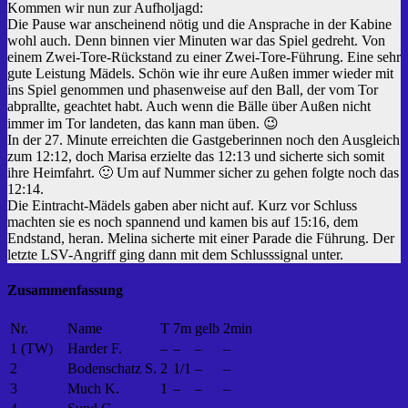
Kommen wir nun zur Aufholjagd:
Die Pause war anscheinend nötig und die Ansprache in der Kabine
wohl auch. Denn binnen vier Minuten war das Spiel gedreht. Von
einem Zwei-Tore-Rückstand zu einer Zwei-Tore-Führung. Eine sehr
gute Leistung Mädels. Schön wie ihr eure Außen immer wieder mit
ins Spiel genommen und phasenweise auf den Ball, der vom Tor
abprallte, geachtet habt. Auch wenn die Bälle über Außen nicht
immer im Tor landeten, das kann man üben. 😉
In der 27. Minute erreichten die Gastgeberinnen noch den Ausgleich
zum 12:12, doch Marisa erzielte das 12:13 und sicherte sich somit
ihre Heimfahrt. 🙂 Um auf Nummer sicher zu gehen folgte noch das
12:14.
Die Eintracht-Mädels gaben aber nicht auf. Kurz vor Schluss
machten sie es noch spannend und kamen bis auf 15:16, dem
Endstand, heran. Melina sicherte mit einer Parade die Führung. Der
letzte LSV-Angriff ging dann mit dem Schlusssignal unter.
Zusammenfassung
Nr.
Name
T
7m
gelb
2min
1 (TW)
Harder F.
–
–
–
–
2
Bodenschatz S.
2
1/1
–
–
3
Much K.
1
–
–
–