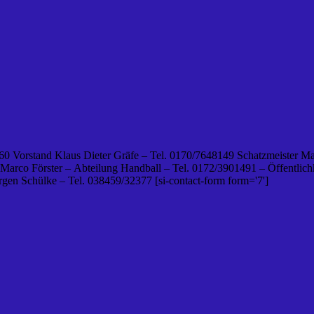
0 Vorstand Klaus Dieter Gräfe – Tel. 0170/7648149 Schatzmeister Ma
 Marco Förster – Abteilung Handball – Tel. 0172/3901491 – Öffentlichk
en Schülke – Tel. 038459/32377 [si-contact-form form='7']