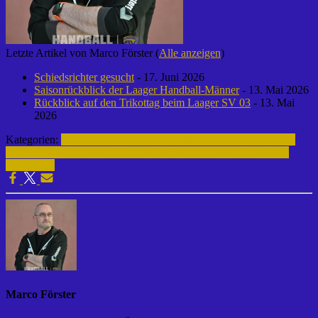
Letzte Artikel von Marco Förster
(
Alle anzeigen
)
Schiedsrichter gesucht
- 17. Juni 2026
Saisonrückblick der Laager Handball-Männer
- 13. Mai 2026
Rückblick auf den Trikottag beim Laager SV 03
- 13. Mai
2026
Kategorien:
Schiedsrichter | Handball
weibliche Jugend A | 2016-
2017
Handball | Laager SV 03
Schiedsrichter
Archiv | Handball |
2016-2017
Marco Förster