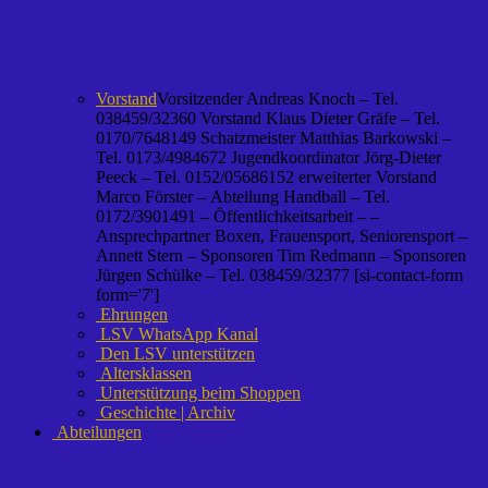
Vorstand
Vorsitzender Andreas Knoch – Tel.
038459/32360 Vorstand Klaus Dieter Gräfe – Tel.
0170/7648149 Schatzmeister Matthias Barkowski –
Tel. 0173/4984672 Jugendkoordinator Jörg-Dieter
Peeck – Tel. 0152/05686152 erweiterter Vorstand
Marco Förster – Abteilung Handball – Tel.
0172/3901491 – Öffentlichkeitsarbeit – –
Ansprechpartner Boxen, Frauensport, Seniorensport –
Annett Stern – Sponsoren Tim Redmann – Sponsoren
Jürgen Schülke – Tel. 038459/32377 [si-contact-form
form='7']
Ehrungen
LSV WhatsApp Kanal
Den LSV unterstützen
Altersklassen
Unterstützung beim Shoppen
Geschichte | Archiv
Abteilungen