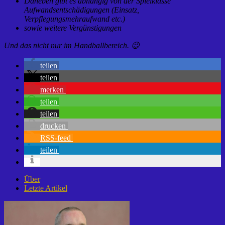
Daneben gibt es abhängig von der Spielklasse
Aufwandsentschädigungen (Einsatz,
Verpflegungsmehraufwand etc.)
sowie weitere Vergünstigungen
Und das nicht nur im Handballbereich. 😉
teilen
teilen
merken
teilen
teilen
drucken
RSS-feed
teilen
Über
Letzte Artikel