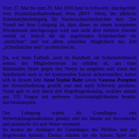
Vom 27. Mai bis zum 29. Mai 2016 fand in Schwerin, durchgeführt
vom Bezirkshandballverband West (BHV West), der jährliche
Schiedsrichterlehrgang für Nachwuchsschiedsrichter statt. Der
Vorteil bei dem Lehrgang ist, dass dieser an einem kompletten
Wochenende durchgezogen wird und nicht über mehrere Abende
verteilt ist. Jedoch für die angehenden Schiedsrichter die
„einfachste“ und vor allem schnellste Möglichkeit das Ziel
„Schiedsrichter sein“ zu erreichen ist.
Da, wie beim Fußball, auch im Handball, ein Schiedsrichtersoll
seitens der Mitgliedsvereine zu erfüllen ist, um einer
finanziellen Strafe gegen den Verein zu umgehen und somit den
Spielbetrieb auch in der kommenden Saison sicherzustellen, haben
sich in diesem Jahr
Anne Sophie Bahr
sowie
Vanessa Pomplun
der Herausforderung gestellt und sind nach Schwerin gefahren.
Vorab galt es sich durch den Regelfragenkatalog, welcher aktuell
aus 332 Fragen mit mehreren Antwortmöglichkeiten besteht,
durchzukämpfen.
Der Lehrgang wurde als Grundlagen- und
Weiterbildungsmaßnahme genutzt und die Inhalte auf theoretische
und praktische Art und Weise vermittelt.
So lernten die Anfänger die Grundlagen des Pfeifens und des
Regelwerks kennen. Ebenso leiteten sie ein kurzes Spiel und