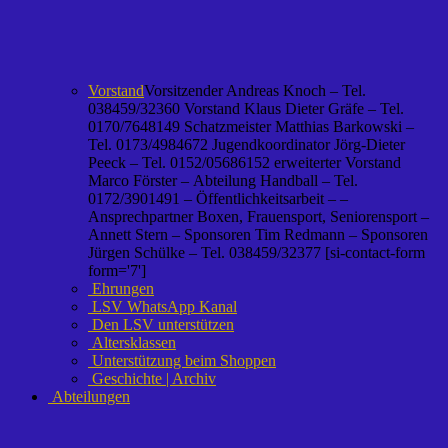
Vorstand
Vorsitzender Andreas Knoch – Tel.
038459/32360 Vorstand Klaus Dieter Gräfe – Tel.
0170/7648149 Schatzmeister Matthias Barkowski –
Tel. 0173/4984672 Jugendkoordinator Jörg-Dieter
Peeck – Tel. 0152/05686152 erweiterter Vorstand
Marco Förster – Abteilung Handball – Tel.
0172/3901491 – Öffentlichkeitsarbeit – –
Ansprechpartner Boxen, Frauensport, Seniorensport –
Annett Stern – Sponsoren Tim Redmann – Sponsoren
Jürgen Schülke – Tel. 038459/32377 [si-contact-form
form='7']
Ehrungen
LSV WhatsApp Kanal
Den LSV unterstützen
Altersklassen
Unterstützung beim Shoppen
Geschichte | Archiv
Abteilungen