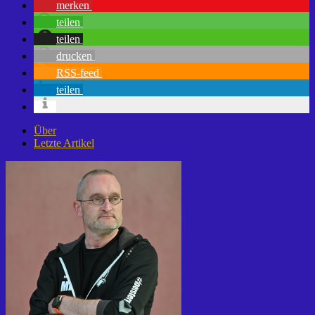
merken
teilen
teilen
drucken
RSS-feed
teilen
Über
Letzte Artikel