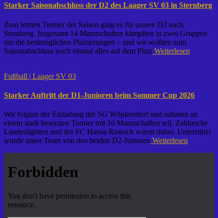
Starker Saisonabschluss der D2 des Laager SV 03 in Sternberg
Zum letzten Turnier der Saison ging es für unsere D2 nach
Sternberg. Insgesamt 14 Mannschaften kämpften in zwei Gruppen
um die bestmöglichen Platzierungen – und wir wollten zum
Saisonabschluss noch einmal alles auf dem Platz
Weiterlesen
Fußball | Laager SV 03
Starker Auftritt der D1-Junioren beim Sommer Cup 2026
Wir folgten der Einladung der SG Wöpkendorf und nahmen an
einem stark besetzten Turnier mit 16 Mannschaften teil. Zahlreiche
Landesligisten und der FC Hansa Rostock waren dabei. Unterstützt
wurde unser Team von den beiden D2-Junioren
Weiterlesen