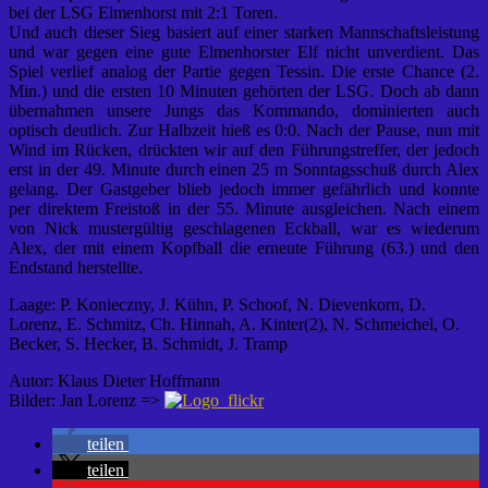
bei der LSG Elmenhorst mit 2:1 Toren.
Und auch dieser Sieg basiert auf einer starken Mannschaftsleistung
und war gegen eine gute Elmenhorster Elf nicht unverdient. Das
Spiel verlief analog der Partie gegen Tessin. Die erste Chance (2.
Min.) und die ersten 10 Minuten gehörten der LSG. Doch ab dann
übernahmen unsere Jungs das Kommando, dominierten auch
optisch deutlich. Zur Halbzeit hieß es 0:0. Nach der Pause, nun mit
Wind im Rücken, drückten wir auf den Führungstreffer, der jedoch
erst in der 49. Minute durch einen 25 m Sonntagsschuß durch Alex
gelang. Der Gastgeber blieb jedoch immer gefährlich und konnte
per direktem Freistoß in der 55. Minute ausgleichen. Nach einem
von Nick mustergültig geschlagenen Eckball, war es wiederum
Alex, der mit einem Kopfball die erneute Führung (63.) und den
Endstand herstellte.
Laage: P. Konieczny, J. Kühn, P. Schoof, N. Dievenkorn, D.
Lorenz, E. Schmitz, Ch. Hinnah, A. Kinter(2), N. Schmeichel, O.
Becker, S. Hecker, B. Schmidt, J. Tramp
Autor: Klaus Dieter Hoffmann
Bilder: Jan Lorenz =>
teilen
teilen