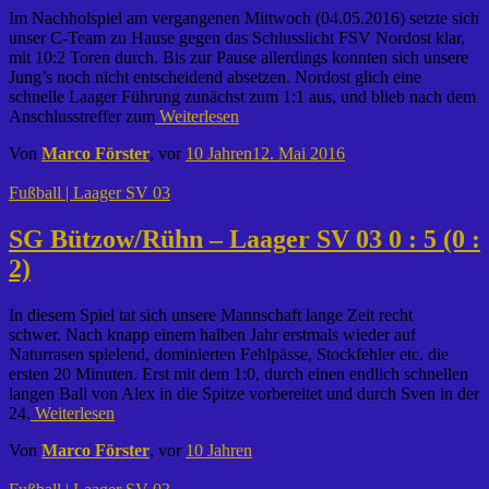
Im Nachholspiel am vergangenen Mittwoch (04.05.2016) setzte sich
unser C-Team zu Hause gegen das Schlusslicht FSV Nordost klar,
mit 10:2 Toren durch. Bis zur Pause allerdings konnten sich unsere
Jung’s noch nicht entscheidend absetzen. Nordost glich eine
schnelle Laager Führung zunächst zum 1:1 aus, und blieb nach dem
Anschlusstreffer zum
Weiterlesen
Von
Marco Förster
, vor
10 Jahren
12. Mai 2016
Fußball | Laager SV 03
SG Bützow/Rühn – Laager SV 03 0 : 5 (0 :
2)
In diesem Spiel tat sich unsere Mannschaft lange Zeit recht
schwer. Nach knapp einem halben Jahr erstmals wieder auf
Naturrasen spielend, dominierten Fehlpässe, Stockfehler etc. die
ersten 20 Minuten. Erst mit dem 1:0, durch einen endlich schnellen
langen Ball von Alex in die Spitze vorbereitet und durch Sven in der
24.
Weiterlesen
Von
Marco Förster
, vor
10 Jahren