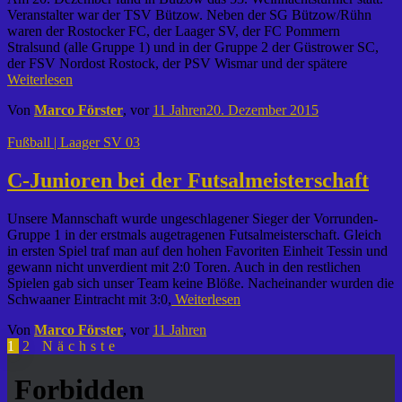
Veranstalter war der TSV Bützow. Neben der SG Bützow/Rühn
waren der Rostocker FC, der Laager SV, der FC Pommern
Stralsund (alle Gruppe 1) und in der Gruppe 2 der Güstrower SC,
der FSV Nordost Rostock, der PSV Wismar und der spätere
Weiterlesen
Von
Marco Förster
, vor
11 Jahren
20. Dezember 2015
Fußball | Laager SV 03
C-Junioren bei der Futsalmeisterschaft
Unsere Mannschaft wurde ungeschlagener Sieger der Vorrunden-
Gruppe 1 in der erstmals augetragenen Futsalmeisterschaft. Gleich
in ersten Spiel traf man auf den hohen Favoriten Einheit Tessin und
gewann nicht unverdient mit 2:0 Toren. Auch in den restlichen
Spielen gab sich unser Team keine Blöße. Nacheinander wurden die
Schwaaner Eintracht mit 3:0,
Weiterlesen
Von
Marco Förster
, vor
11 Jahren
Seitennummerierung
1
2
Nächste
der
Beiträge