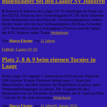
Budenzauber bei den Laager SV Junioren
B-Junioren B-Junioren des Laager SV 03 unterliegen im Finale um
den DEVK Pokal nur dem Verbandsligisten FC FK Rene Schneider
Beim Heimturnier um den Pokal der Versicherungsagentur Andrea
Hecker hatten sich mit zwei Verbandsligisten (FK Rene Schneider
,FSV Bentwisch,) einem Landesligisten (Teterow) und der Spitze
der KOL Warnow starke Teams
Weiterlesen
Von
Marco Förster
, vor
11 Jahren
Fußball | Laager SV 03
Platz 2, 8 & 9 beim eigenen Turnier in
Laage
Beim Laager SV eigenen C-Juniorencup 2016 um den Pokal der
QM-Systeme-Yvonne Fürstenau bildete unser C-Team drei
Mannschaften, um allen Spielern die Möglichkeit zu geben, unter
Wettkampfbedingungen zu spielen. Die Vorgaben für die I.
Mannschaft war das Erreichen des Halbfinals, der II. Spiel um Platz
7 und für die III. nicht den letzten
Weiterlesen
Von
Marco Förster
, vor
11 Jahren
9. Januar 2016