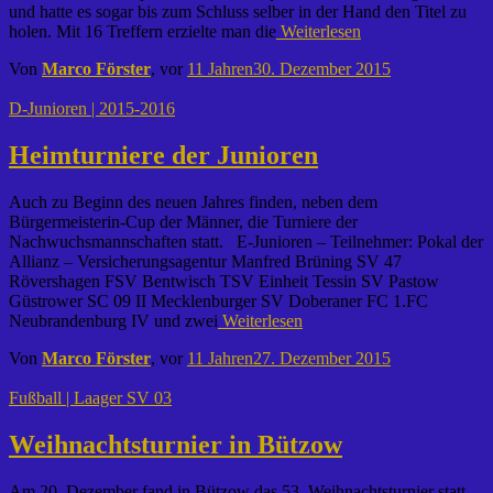
und hatte es sogar bis zum Schluss selber in der Hand den Titel zu
holen. Mit 16 Treffern erzielte man die
Weiterlesen
Von
Marco Förster
, vor
11 Jahren
30. Dezember 2015
D-Junioren | 2015-2016
Heimturniere der Junioren
Auch zu Beginn des neuen Jahres finden, neben dem
Bürgermeisterin-Cup der Männer, die Turniere der
Nachwuchsmannschaften statt. E-Junioren – Teilnehmer: Pokal der
Allianz – Versicherungsagentur Manfred Brüning SV 47
Rövershagen FSV Bentwisch TSV Einheit Tessin SV Pastow
Güstrower SC 09 II Mecklenburger SV Doberaner FC 1.FC
Neubrandenburg IV und zwei
Weiterlesen
Von
Marco Förster
, vor
11 Jahren
27. Dezember 2015
Fußball | Laager SV 03
Weihnachtsturnier in Bützow
Am 20. Dezember fand in Bützow das 53. Weihnachtsturnier statt.