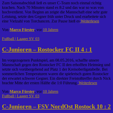
Zum Saisonabschluß ließ es unser C-Team noch einmal richtig
krachen. Nach 70 Minuten stand es 8:2 und das war so was von
hochverdient. Von Beginn an zeigte die Mannschaft eine sehr gute
Leistung, setzte den Gegner früh unter Druck und erarbeitete sich
eine Vielzahl von Torchancen. Zur Pause hieß es
Weiterlesen
Von
Marco Förster
, vor
10 Jahren
Fußball | Laager SV 03
C-Junioren – Rostocker FC II 4 : 1
Im vorgezogenen Punktspiel, am 08.05.2016, schaffte unsere
Mannschaft gegen den Rostocker FC II den erhofften Heimsieg und
setzte sich vorübergehend auf Platz 1 der Kreisoberligatabelle. Bei
sommerlichen Temperaturen waren die spielerisch guten Rostocker
der erwartet schwere Gegner. Ein direkter Freistoßtreffer durch Nick
brachte Mitte der ersten Hälfte die 1:0 Führung.
Weiterlesen
Von
Marco Förster
, vor
10 Jahren
Fußball | Laager SV 03
C-Junioren – FSV NordOst Rostock 10 : 2