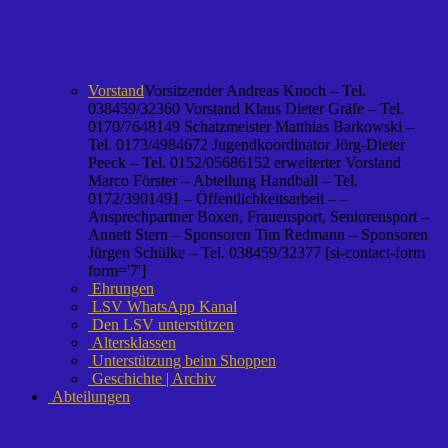
Vorstand
Vorsitzender Andreas Knoch – Tel.
038459/32360 Vorstand Klaus Dieter Gräfe – Tel.
0170/7648149 Schatzmeister Matthias Barkowski –
Tel. 0173/4984672 Jugendkoordinator Jörg-Dieter
Peeck – Tel. 0152/05686152 erweiterter Vorstand
Marco Förster – Abteilung Handball – Tel.
0172/3901491 – Öffentlichkeitsarbeit – –
Ansprechpartner Boxen, Frauensport, Seniorensport –
Annett Stern – Sponsoren Tim Redmann – Sponsoren
Jürgen Schülke – Tel. 038459/32377 [si-contact-form
form='7']
Ehrungen
LSV WhatsApp Kanal
Den LSV unterstützen
Altersklassen
Unterstützung beim Shoppen
Geschichte | Archiv
Abteilungen