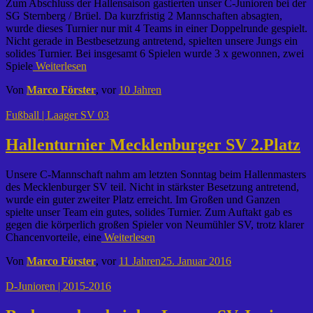
Zum Abschluss der Hallensaison gastierten unser C-Junioren bei der
SG Sternberg / Brüel. Da kurzfristig 2 Mannschaften absagten,
wurde dieses Turnier nur mit 4 Teams in einer Doppelrunde gespielt.
Nicht gerade in Bestbesetzung antretend, spielten unsere Jungs ein
solides Turnier. Bei insgesamt 6 Spielen wurde 3 x gewonnen, zwei
Spiele
Weiterlesen
Von
Marco Förster
, vor
10 Jahren
Fußball | Laager SV 03
Hallenturnier Mecklenburger SV 2.Platz
Unsere C-Mannschaft nahm am letzten Sonntag beim Hallenmasters
des Mecklenburger SV teil. Nicht in stärkster Besetzung antretend,
wurde ein guter zweiter Platz erreicht. Im Großen und Ganzen
spielte unser Team ein gutes, solides Turnier. Zum Auftakt gab es
gegen die körperlich großen Spieler von Neumühler SV, trotz klarer
Chancenvorteile, eine
Weiterlesen
Von
Marco Förster
, vor
11 Jahren
25. Januar 2016
D-Junioren | 2015-2016