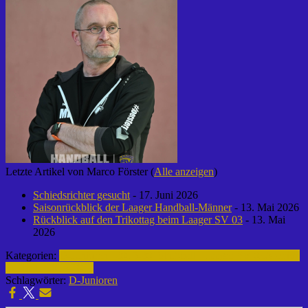
Letzte Artikel von Marco Förster
(
Alle anzeigen
)
Schiedsrichter gesucht
- 17. Juni 2026
Saisonrückblick der Laager Handball-Männer
- 13. Mai 2026
Rückblick auf den Trikottag beim Laager SV 03
- 13. Mai
2026
Kategorien:
D-Junioren | 2015-2016
Fußball | Laager SV 03
Archiv |
Fußball | 2015-2016
Schlagwörter:
D-Junioren