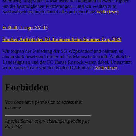
Sternberg. Insgesamt 14 Mannschaften kämpften in zwei Gruppen
um die bestmöglichen Platzierungen – und wir wollten zum
Saisonabschluss noch einmal alles auf dem Platz
Weiterlesen
Fußball | Laager SV 03
Starker Auftritt der D1-Junioren beim Sommer Cup 2026
Wir folgten der Einladung der SG Wöpkendorf und nahmen an
einem stark besetzten Turnier mit 16 Mannschaften teil. Zahlreiche
Landesligisten und der FC Hansa Rostock waren dabei. Unterstützt
wurde unser Team von den beiden D2-Junioren
Weiterlesen