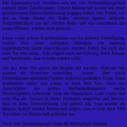
Die Gastmannschaft verstärkte sich mit vier Verbandsligaspielern
(aktuell dritter Tabellenplatz). Unsere Mannschaft konnte mit einer
geschlossenen Mannschaftsleistung dagegen halten. Alte Fehler, wie
das zu lange Halten des Balles einzelner Spieler, fehlende
Torgefährlichkeit aus der zweiten Reihe und das verschlafen der
ersten Minuten, wurden nicht gemacht.
Laage zeigte schöne Kombinationen aus der sicheren Verteidigung,
welche über unser laufstarkes Mittelfeld von unserem
torgefährlichen Sturm abgeschlossen wurden. Daher fiel auch das
erste Tor sehr zeitig. Alle zeigten nach der Führung durch Einsatz
und Spielfreude, dass es mehr werden sollte.
Als das dritte Tor gleich mit Beginn der zweiten. Halbzeit fiel,
wurden die Rostocker schwächer, waren aber durch
Einzelaktionen spielstarker Spieler weiterhin gefährlich. Unser Team
kombinierte weiter und schoss so noch fünf Tore. Auch das
Ausschöpfen des großen Wechselkontingentes (sechs
Wechselspieler) schwächte nicht die Mannschaft. Loki wurde das
erste Mal als Torwart in einem Punkspiel eingesetzt und bewies,
dass er beim Torwarttraining viel gelernt hat. Luis konnte als
jüngster Spieler unserer Mannschaft zeigen, dass er (wie auch Ole)
Anschluss zur Mannschaft gefunden hat.
Nach dem Donnerstagsspiel kann die Mannschaft Samstag