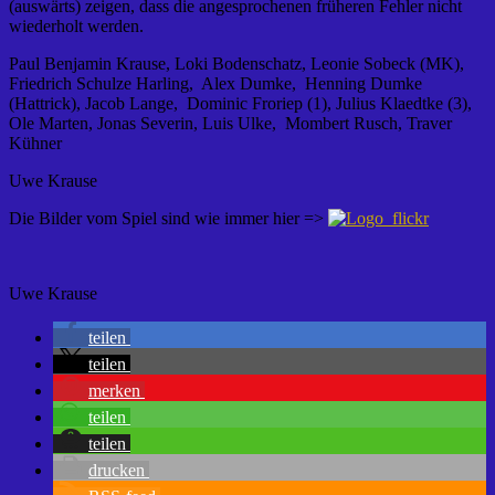
(auswärts) zeigen, dass die angesprochenen früheren Fehler nicht
wiederholt werden.
Paul Benjamin Krause, Loki Bodenschatz, Leonie Sobeck (MK),
Friedrich Schulze Harling, Alex Dumke, Henning Dumke
(Hattrick), Jacob Lange, Dominic Froriep (1), Julius Klaedtke (3),
Ole Marten, Jonas Severin, Luis Ulke, Mombert Rusch, Traver
Kühner
Uwe Krause
Die Bilder vom Spiel sind wie immer hier =>
Uwe Krause
teilen
teilen
merken
teilen
teilen
drucken