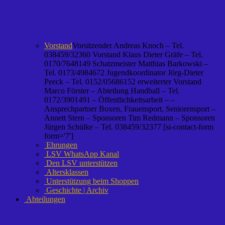
Vorstand
Vorsitzender Andreas Knoch – Tel.
038459/32360 Vorstand Klaus Dieter Gräfe – Tel.
0170/7648149 Schatzmeister Matthias Barkowski –
Tel. 0173/4984672 Jugendkoordinator Jörg-Dieter
Peeck – Tel. 0152/05686152 erweiterter Vorstand
Marco Förster – Abteilung Handball – Tel.
0172/3901491 – Öffentlichkeitsarbeit – –
Ansprechpartner Boxen, Frauensport, Seniorensport –
Annett Stern – Sponsoren Tim Redmann – Sponsoren
Jürgen Schülke – Tel. 038459/32377 [si-contact-form
form='7']
Ehrungen
LSV WhatsApp Kanal
Den LSV unterstützen
Altersklassen
Unterstützung beim Shoppen
Geschichte | Archiv
Abteilungen