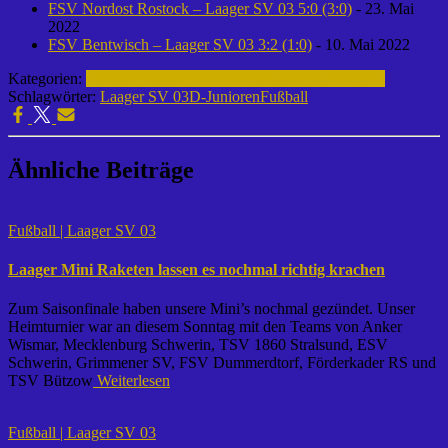
FSV Nordost Rostock – Laager SV 03 5:0 (3:0)
- 23. Mai
2022
FSV Bentwisch – Laager SV 03 3:2 (1:0)
- 10. Mai 2022
Kategorien:
Fußball | Laager SV 03
D-Junioren | 2017-2018
Schlagwörter:
Laager SV 03
D-Junioren
Fußball
Ähnliche Beiträge
Fußball | Laager SV 03
Laager Mini Raketen lassen es nochmal richtig krachen
Zum Saisonfinale haben unsere Mini’s nochmal gezündet. Unser
Heimturnier war an diesem Sonntag mit den Teams von Anker
Wismar, Mecklenburg Schwerin, TSV 1860 Stralsund, ESV
Schwerin, Grimmener SV, FSV Dummerdtorf, Förderkader RS und
TSV Bützow
Weiterlesen
Fußball | Laager SV 03