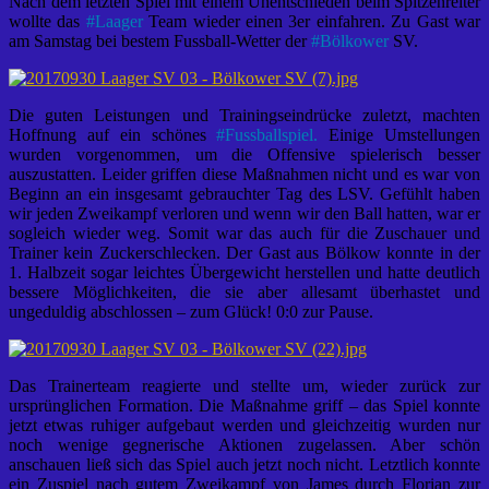
Nach dem letzten Spiel mit einem Unentschieden beim Spitzenreiter
wollte das
#
Laager
Team wieder einen 3er einfahren. Zu Gast war
am Samstag bei bestem Fussball-Wetter der
#
Bölkower
SV.
Die guten Leistungen und Trainingseindrücke zuletzt, machten
Hoffnung auf ein schönes
#
Fussballspiel.
Einige Umstellungen
wurden vorgenommen, um die Offensive spielerisch besser
auszustatten. Leider griffen diese Maßnahmen nicht und es war von
Beginn an ein insgesamt gebrauchter Tag des LSV. Gefühlt haben
wir jeden Zweikampf verloren und wenn wir den Ball hatten, war er
sogleich wieder weg. Somit war das auch für die Zuschauer und
Trainer kein Zuckerschlecken. Der Gast aus Bölkow konnte in der
1. Halbzeit sogar leichtes Übergewicht herstellen und hatte deutlich
bessere Möglichkeiten, die sie aber allesamt überhastet und
ungeduldig abschlossen – zum Glück! 0:0 zur Pause.
Das Trainerteam reagierte und stellte um, wieder zurück zur
ursprünglichen Formation. Die Maßnahme griff – das Spiel konnte
jetzt etwas ruhiger aufgebaut werden und gleichzeitig wurden nur
noch wenige gegnerische Aktionen zugelassen. Aber schön
anschauen ließ sich das Spiel auch jetzt noch nicht. Letztlich konnte
ein Zuspiel nach gutem Zweikampf von James durch Florian zur