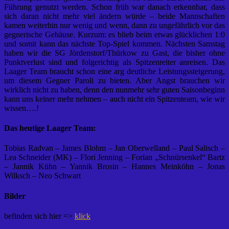
Führung genutzt werden. Schon früh war danach erkennbar, dass
sich daran nicht mehr viel ändern würde – beide Mannschaften
kamen weiterhin nur wenig und wenn, dann zu ungefährlich vor das
gegnerische Gehäuse. Kurzum: es blieb beim etwas glücklichen 1:0
und somit kann das nächste Top-Spiel kommen. Nächsten Samstag
haben wir die SG Jördenstorf/Thürkow zu Gast, die bisher ohne
Punktverlust sind und folgerichtig als Spitzenreiter anreisen. Das
Laager Team braucht schon eine arg deutliche Leistungssteigerung,
um diesem Gegner Paroli zu bieten. Aber Angst brauchen wir
wirklich nicht zu haben, denn den nunmehr sehr guten Saisonbeginn
kann uns keiner mehr nehmen – auch nicht ein Spitzenteam, wie wir
wissen….!
Das heutige Laager Team:
Tobias Radvan – James Blohm – Jan Oberwelland – Paul Salisch –
Lea Schneider (MK) – Flori Jenning – Forian „Schnürsenkel“ Bartz
– Jannik Kühn – Yannik Brosin – Hannes Meinköhn – Jonas
Wilksch – Neo Schwart
Bilder
befinden sich hier =>
klick