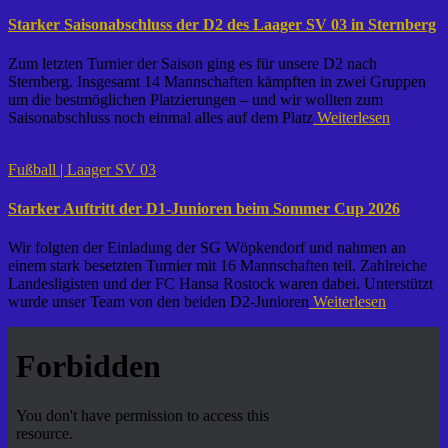
Starker Saisonabschluss der D2 des Laager SV 03 in Sternberg
Zum letzten Turnier der Saison ging es für unsere D2 nach
Sternberg. Insgesamt 14 Mannschaften kämpften in zwei Gruppen
um die bestmöglichen Platzierungen – und wir wollten zum
Saisonabschluss noch einmal alles auf dem Platz
Weiterlesen
Fußball | Laager SV 03
Starker Auftritt der D1-Junioren beim Sommer Cup 2026
Wir folgten der Einladung der SG Wöpkendorf und nahmen an
einem stark besetzten Turnier mit 16 Mannschaften teil. Zahlreiche
Landesligisten und der FC Hansa Rostock waren dabei. Unterstützt
wurde unser Team von den beiden D2-Junioren
Weiterlesen