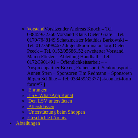
Vorstand
Vorsitzender Andreas Knoch – Tel.
038459/32360 Vorstand Klaus Dieter Gräfe – Tel.
0170/7648149 Schatzmeister Matthias Barkowski –
Tel. 0173/4984672 Jugendkoordinator Jörg-Dieter
Peeck – Tel. 0152/05686152 erweiterter Vorstand
Marco Förster – Abteilung Handball – Tel.
0172/3901491 – Öffentlichkeitsarbeit – –
Ansprechpartner Boxen, Frauensport, Seniorensport –
Annett Stern – Sponsoren Tim Redmann – Sponsoren
Jürgen Schülke – Tel. 038459/32377 [si-contact-form
form='7']
Ehrungen
LSV WhatsApp Kanal
Den LSV unterstützen
Altersklassen
Unterstützung beim Shoppen
Geschichte | Archiv
Abteilungen