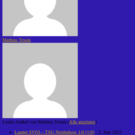
Mathias Tessin
Letzte Artikel von Mathias Tessin
(
Alle anzeigen
)
Laager SV03 – TSG Neubukow 1:0 (1:0)
- 2. Juni 2022