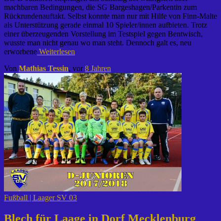
machbaren Bedingungen, die SG Bargeshagen/Parkentin zum
Rückrundenauftakt. Selbst konnte man nur mit Hilfe von Finn-Malte
als Unterstützung gerade einmal 10 Spieler/innen aufbieten. Trotz
einer überzeugenden Vorstellung im Testspiel gegen Bentwisch,
wusste man nicht genau wo man steht. Dennoch galt es, neu
erworbene
Weiterlesen
Von
Mathias Tessin
, vor
8 Jahren
Fußball | Laager SV 03
Blech für Laage in Dorf Mecklenburg