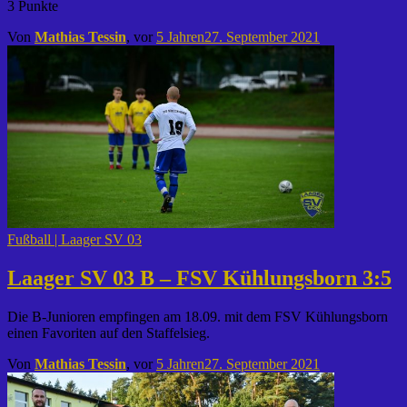
3 Punkte
Von
Mathias Tessin
, vor
5 Jahren
27. September 2021
Fußball | Laager SV 03
Laager SV 03 B – FSV Kühlungsborn 3:5
Die B-Junioren empfingen am 18.09. mit dem FSV Kühlungsborn
einen Favoriten auf den Staffelsieg.
Von
Mathias Tessin
, vor
5 Jahren
27. September 2021