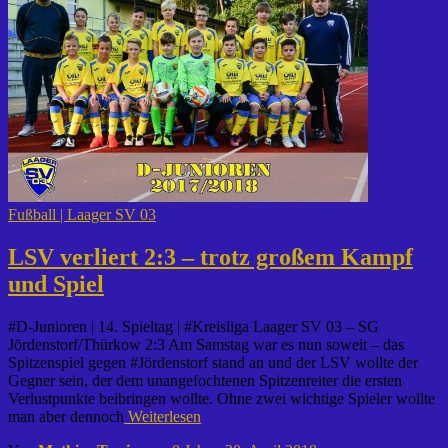
Fußball | Laager SV 03
LSV verliert 2:3 – trotz großem Kampf
und Spiel
#D-Junioren | 14. Spieltag | #Kreisliga Laager SV 03 – SG
Jördenstorf/Thürkow 2:3 Am Samstag war es nun soweit – das
Spitzenspiel gegen #Jördenstorf stand an und der LSV wollte der
Gegner sein, der dem unangefochtenen Spitzenreiter die ersten
Verlustpunkte beibringen wollte. Ohne zwei wichtige Spieler wollte
man aber dennoch
Weiterlesen