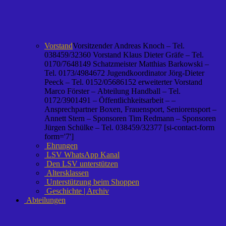
Vorstand
Vorsitzender Andreas Knoch – Tel.
038459/32360 Vorstand Klaus Dieter Gräfe – Tel.
0170/7648149 Schatzmeister Matthias Barkowski –
Tel. 0173/4984672 Jugendkoordinator Jörg-Dieter
Peeck – Tel. 0152/05686152 erweiterter Vorstand
Marco Förster – Abteilung Handball – Tel.
0172/3901491 – Öffentlichkeitsarbeit – –
Ansprechpartner Boxen, Frauensport, Seniorensport –
Annett Stern – Sponsoren Tim Redmann – Sponsoren
Jürgen Schülke – Tel. 038459/32377 [si-contact-form
form='7']
Ehrungen
LSV WhatsApp Kanal
Den LSV unterstützen
Altersklassen
Unterstützung beim Shoppen
Geschichte | Archiv
Abteilungen