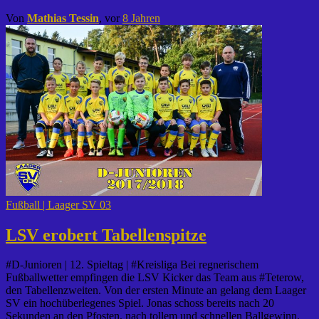
Von
Mathias Tessin
, vor
8 Jahren
Fußball | Laager SV 03
LSV erobert Tabellenspitze
#D-Junioren | 12. Spieltag | #Kreisliga Bei regnerischem
Fußballwetter empfingen die LSV Kicker das Team aus #Teterow,
den Tabellenzweiten. Von der ersten Minute an gelang dem Laager
SV ein hochüberlegenes Spiel. Jonas schoss bereits nach 20
Sekunden an den Pfosten, nach tollem und schnellen Ballgewinn.