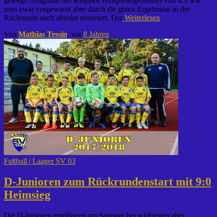
gesorgt. Aufgrund des knappen Hinspielergebnisses von 4:3 war
man zwar vorgewarnt aber durch die guten Ergebnisse in der
Rückrunde auch absolut motiviert. Der
Weiterlesen
Von
Mathias Tessin
, vor
8 Jahren
Fußball | Laager SV 03
D-Junioren zum Rückrundenstart mit 9:0
Heimsieg
Die D-Junioren empfingen am Samstag bei widrigsten aber