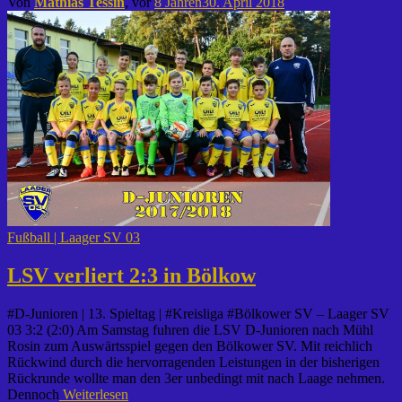
Von
Mathias Tessin
, vor
8 Jahren
30. April 2018
Fußball | Laager SV 03
LSV verliert 2:3 in Bölkow
#D-Junioren | 13. Spieltag | #Kreisliga #Bölkower SV – Laager SV
03 3:2 (2:0) Am Samstag fuhren die LSV D-Junioren nach Mühl
Rosin zum Auswärtsspiel gegen den Bölkower SV. Mit reichlich
Rückwind durch die hervorragenden Leistungen in der bisherigen
Rückrunde wollte man den 3er unbedingt mit nach Laage nehmen.
Dennoch
Weiterlesen