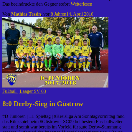
Das beeindruckte den Gegner sofort
Weiterlesen
Von
Mathias Tessin
, vor
8 Jahren
14. April 2018
Fußball | Laager SV 03
8:0 Derby-Sieg in Güstrow
#D-Junioren | 11. Spieltag | #Kreisliga Am Sonntagvormittag fand
das Rückspiel beim #Güstrower SC09 bei bestem Fussballwetter
statt und somit war bereits im Vorfeld für gute Derby-Stimmung