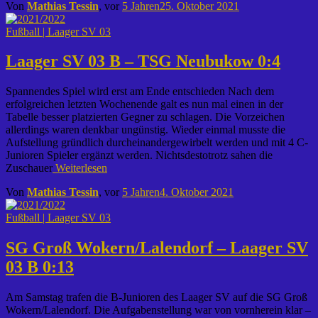
Von
Mathias Tessin
, vor
5 Jahren
25. Oktober 2021
Fußball | Laager SV 03
Laager SV 03 B – TSG Neubukow 0:4
Spannendes Spiel wird erst am Ende entschieden Nach dem
erfolgreichen letzten Wochenende galt es nun mal einen in der
Tabelle besser platzierten Gegner zu schlagen. Die Vorzeichen
allerdings waren denkbar ungünstig. Wieder einmal musste die
Aufstellung gründlich durcheinandergewirbelt werden und mit 4 C-
Junioren Spieler ergänzt werden. Nichtsdestotrotz sahen die
Zuschauer
Weiterlesen
Von
Mathias Tessin
, vor
5 Jahren
4. Oktober 2021
Fußball | Laager SV 03
SG Groß Wokern/​Lalendorf – Laager SV
03 B 0:13
Am Samstag trafen die B-Junioren des Laager SV auf die SG Groß
Wokern/Lalendorf. Die Aufgabenstellung war von vornherein klar –