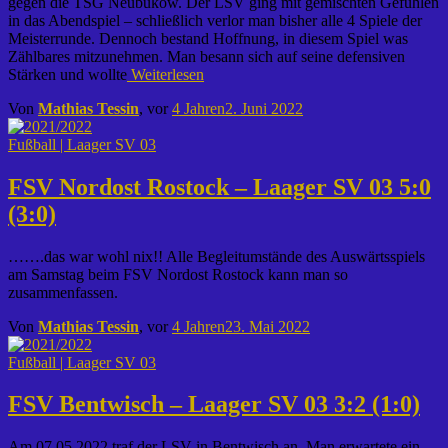
gegen die TSG Neubukow. Der LSV ging mit gemischten Gefühlen
in das Abendspiel – schließlich verlor man bisher alle 4 Spiele der
Meisterrunde. Dennoch bestand Hoffnung, in diesem Spiel was
Zählbares mitzunehmen. Man besann sich auf seine defensiven
Stärken und wollte
Weiterlesen
Von
Mathias Tessin
, vor
4 Jahren
2. Juni 2022
Fußball | Laager SV 03
FSV Nordost Rostock – Laager SV 03 5:0
(3:0)
…….das war wohl nix!! Alle Begleitumstände des Auswärtsspiels
am Samstag beim FSV Nordost Rostock kann man so
zusammenfassen.
Von
Mathias Tessin
, vor
4 Jahren
23. Mai 2022
Fußball | Laager SV 03
FSV Bentwisch – Laager SV 03 3:2 (1:0)
Am 07.05.2022 traf der LSV in Bentwisch an. Man erwartete ein