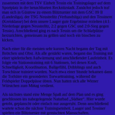
zusammen mit dem TSV Einheit Tessin ein Trainingslager auf dem
Sportplatz in der benachbarten Recknitzstadt. Zunächst jedoch traf
man sich in Güstrow zu einem Blitzturnier mit dem GSC 09 II
(Landesliga), der TSG Neustrelitz (Verbandsliga) und den Tessinern
(Kreisklasse) bei dem unsere Laager gute Ergebnisse erzielten (4:1-
Niederlage gegen Neustrelitz, 2:2 gegen GSC und 2:0-Sieg gegen
Tessin). Anschließend ging es nach Tessin um die Schlafplätze
herzurichten, gemeinsam zu grillen und noch ein bisschen zu
kicken.
Nach einer für die meisten sehr kurzen Nacht begann der Tag mit
Brötchen und Obst. Als alle gestärkt waren, begann das Training mit
einer spielerischen Aufwärmung und anschließender Laufeinheit. Es
folgte ein Stationstraining mit 6 Stationen, bei denen Kraft,
Schnelligkeit, Koordination, Ballgefühl, Dribblings und auch
Torschüsse trainiert wurden. Nach etwa einer Stunde bekamen dann
die Torhüter ein gesondertes Torwarttraining, während die
Feldspieler Doppelpässe übten. Nun hatten sich alle Wiener
Würstchen zum Mittag verdient.
Als nächstes stand eine Menge Spaß auf dem Plan und es ging
geschlossen ins nahegelegende Naturbad „Südsee“. Hier wurde
getobt, geplanscht oder einfach nur ausgeruht. Denn anschließend
wartete schon die nächste Trainingseinheit. Laager und Tessiner
spielten ein Blitzturnier mit gemischten Mansschaften.