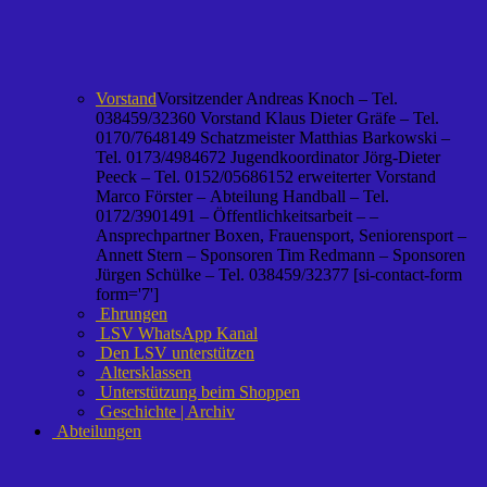
Vorstand
Vorsitzender Andreas Knoch – Tel.
038459/32360 Vorstand Klaus Dieter Gräfe – Tel.
0170/7648149 Schatzmeister Matthias Barkowski –
Tel. 0173/4984672 Jugendkoordinator Jörg-Dieter
Peeck – Tel. 0152/05686152 erweiterter Vorstand
Marco Förster – Abteilung Handball – Tel.
0172/3901491 – Öffentlichkeitsarbeit – –
Ansprechpartner Boxen, Frauensport, Seniorensport –
Annett Stern – Sponsoren Tim Redmann – Sponsoren
Jürgen Schülke – Tel. 038459/32377 [si-contact-form
form='7']
Ehrungen
LSV WhatsApp Kanal
Den LSV unterstützen
Altersklassen
Unterstützung beim Shoppen
Geschichte | Archiv
Abteilungen