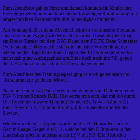
Zum Abendbrot gab es Pizza und danach konnten die Kinder ihre
Freizeit genießen oder noch bei einem freiwilligen Sprinttraining mit
umgeschnallten Bremsschirm ihre Schnelligkeit trainieren.
Am Sonntag hieß es dann Abschied nehmen von unseren Freunden
aus Tessin und es ging wieder nach Güstrow. Diesmal spielte man
ein Dreier-Turnier mit dem GSC II und dem FC FK Rene Schneider
(Verbandsliga). Hier machte sich die intensive Vorbereitung der
letzten beiden Tage bemerkbar. Gegen den FC Förderkader verlor
man nach guter Anfangsphase am Ende doch noch mit 7:0, gegen
den GSC musste man sich mit 2:1 geschlagen geben.
Zum Abschluss des Trainingslagers ging es noch gemeinsam ins
„Restaurant zur goldenen Möwe“.
Nach nur einem Tag Pause erwarteten dann unsere D-Junioren den
FSV Nordost Rostock II/III. Hier setzte man sich klar mit 9:0 durch.
Die Torschützen waren Henning Dumke (2), Traver Kühner (2),
Jonas Severin (2), Dominic Froriep, Julius Klaedtke und Miklas
Siewert.
Wieder nur einen Tag später war dann der FC Hansa Rostock zu
Gast in Laage. Gegen die U11, welche bei den D-Junioren in der
Landesliga spielen, unterlag unser LSV mit 5:3. Die Rostocker