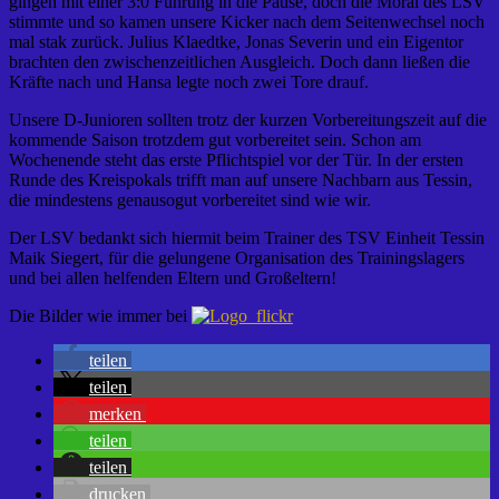
gingen mit einer 3:0 Führung in die Pause, doch die Moral des LSV
stimmte und so kamen unsere Kicker nach dem Seitenwechsel noch
mal stak zurück. Julius Klaedtke, Jonas Severin und ein Eigentor
brachten den zwischenzeitlichen Ausgleich. Doch dann ließen die
Kräfte nach und Hansa legte noch zwei Tore drauf.
Unsere D-Junioren sollten trotz der kurzen Vorbereitungszeit auf die
kommende Saison trotzdem gut vorbereitet sein. Schon am
Wochenende steht das erste Pflichtspiel vor der Tür. In der ersten
Runde des Kreispokals trifft man auf unsere Nachbarn aus Tessin,
die mindestens genausogut vorbereitet sind wie wir.
Der LSV bedankt sich hiermit beim Trainer des TSV Einheit Tessin
Maik Siegert, für die gelungene Organisation des Trainingslagers
und bei allen helfenden Eltern und Großeltern!
Die Bilder wie immer bei
teilen
teilen
merken
teilen
teilen
drucken