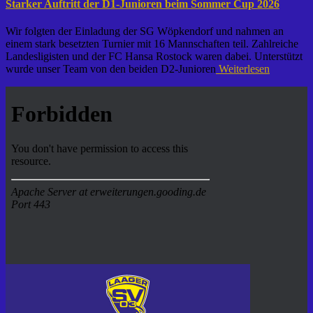
Starker Auftritt der D1-Junioren beim Sommer Cup 2026
Wir folgten der Einladung der SG Wöpkendorf und nahmen an
einem stark besetzten Turnier mit 16 Mannschaften teil. Zahlreiche
Landesligisten und der FC Hansa Rostock waren dabei. Unterstützt
wurde unser Team von den beiden D2-Junioren
Weiterlesen