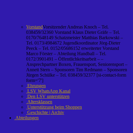
Vorstand
Vorsitzender Andreas Knoch – Tel.
038459/32360 Vorstand Klaus Dieter Gräfe – Tel.
0170/7648149 Schatzmeister Matthias Barkowski –
Tel. 0173/4984672 Jugendkoordinator Jörg-Dieter
Peeck – Tel. 0152/05686152 erweiterter Vorstand
Marco Förster – Abteilung Handball – Tel.
0172/3901491 – Öffentlichkeitsarbeit – –
Ansprechpartner Boxen, Frauensport, Seniorensport –
Annett Stern – Sponsoren Tim Redmann – Sponsoren
Jürgen Schülke – Tel. 038459/32377 [si-contact-form
form='7']
Ehrungen
LSV WhatsApp Kanal
Den LSV unterstützen
Altersklassen
Unterstützung beim Shoppen
Geschichte | Archiv
Abteilungen