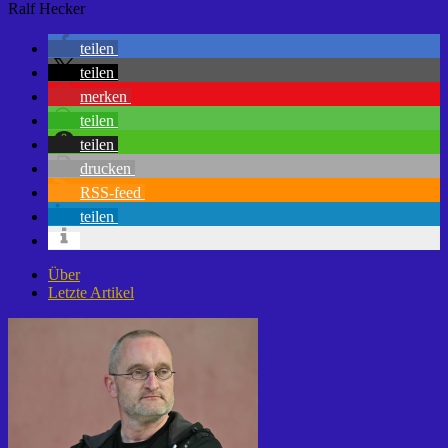
Ralf Hecker
teilen
teilen
merken
teilen
teilen
drucken
RSS-feed
teilen
Über
Letzte Artikel