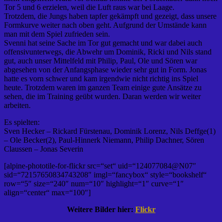
Tor 5 und 6 erzielen, weil die Luft raus war bei Laage.
Trotzdem, die Jungs haben tapfer gekämpft und gezeigt, dass unsere
Formkurve weiter nach oben geht. Aufgrund der Umstände kann
man mit dem Spiel zufrieden sein.
Svenni hat seine Sache im Tor gut gemacht und war dabei auch
offensivunterwegs, die Abwehr um Dominik, Ricki und Nils stand
gut, auch unser Mittelfeld mit Philip, Paul, Ole und Sören war
abgesehen von der Anfangsphase wieder sehr gut in Form. Jonas
hatte es vorn schwer und kam irgendwie nicht richtig ins Spiel
heute. Trotzdem waren im ganzen Team einige gute Ansätze zu
sehen, die im Training geübt wurden. Daran werden wir weiter
arbeiten.
Es spielten:
Sven Hecker – Rickard Fürstenau, Dominik Lorenz, Nils Deffge(1)
– Ole Becker(2), Paul-Hinnerk Niemann, Philip Dachner, Sören
Claussen – Jonas Severin
[alpine-phototile-for-flickr src=“set“ uid=“124077084@N07″
sid=“72157650834743208″ imgl=“fancybox“ style=“bookshelf“
row=“5″ size=“240″ num=“10″ highlight=“1″ curve=“1″
align=“center“ max=“100″]
Weitere Bilder hier:
Flickr