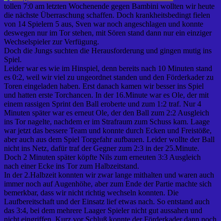
tollen 7:0 am letzten Wochenende gegen Bambini wollten wir heute
die nächste Überraschung schaffen. Doch krankheitsbedingt fielen
von 14 Spielern 5 aus, Sven war noch angeschlagen und konnte
deswegen nur im Tor stehen, mit Sören stand dann nur ein einziger
Wechselspieler zur Verfügung.
Doch die Jungs suchten die Herausforderung und gingen mutig ins
Spiel.
Leider war es wie im Hinspiel, denn bereits nach 10 Minuten stand
es 0:2, weil wir viel zu ungeordnet standen und den Förderkader zu
Toren eingeladen haben. Erst danach kamen wir besser ins Spiel
und hatten erste Torchancen. In der 16.Minute war es Ole, der mit
einem rassigen Sprint den Ball eroberte und zum 1:2 traf. Nur 4
Minuten später war es erneut Ole, der den Ball zum 2:2 Ausgleich
ins Tor nagelte, nachdem er im Strafraum zum Schuss kam. Laage
war jetzt das bessere Team und konnte durch Ecken und Freistöße,
aber auch aus dem Spiel Torgefahr aufbauen. Leider wollte der Ball
nicht ins Netz, dafür traf der Gegner zum 2:3 in der 25.Minute.
Doch 2 Minuten später köpfte Nils zum erneuten 3:3 Ausgleich
nach einer Ecke ins Tor zum Halbzeitstand.
In der 2.Halbzeit konnten wir zwar lange mithalten und waren auch
immer noch auf Augenhöhe, aber zum Ende der Partie machte sich
bemerkbar, dass wir nicht richtig wechseln konnten. Die
Laufbereitschaft und der Einsatz lief etwas nach. So entstand auch
das 3:4, bei dem mehrere Laager Spieler nicht gut aussahen und
nicht eingriffen. Kurz vor Schluß konnte der Förderkader dann noch