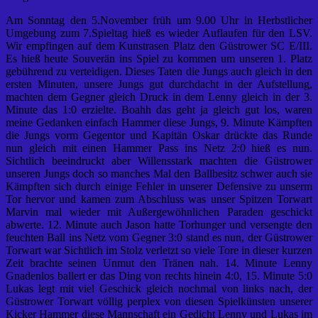
Am Sonntag den 5.November früh um 9.00 Uhr in Herbstlicher
Umgebung zum 7.Spieltag hieß es wieder Auflaufen für den LSV.
Wir empfingen auf dem Kunstrasen Platz den Güstrower SC E/III.
Es hieß heute Souverän ins Spiel zu kommen um unseren 1. Platz
gebührend zu verteidigen. Dieses Taten die Jungs auch gleich in den
ersten Minuten, unsere Jungs gut durchdacht in der Aufstellung,
machten dem Gegner gleich Druck in dem Lenny gleich in der 3.
Minute das 1:0 erzielte. Boahh das geht ja gleich gut los, waren
meine Gedanken einfach Hammer diese Jungs, 9. Minute Kämpften
die Jungs vorm Gegentor und Kapitän Oskar drückte das Runde
nun gleich mit einen Hammer Pass ins Netz 2:0 hieß es nun.
Sichtlich beeindruckt aber Willensstark machten die Güstrower
unseren Jungs doch so manches Mal den Ballbesitz schwer auch sie
Kämpften sich durch einige Fehler in unserer Defensive zu unserm
Tor hervor und kamen zum Abschluss was unser Spitzen Torwart
Marvin mal wieder mit Außergewöhnlichen Paraden geschickt
abwerte. 12. Minute auch Jason hatte Torhunger und versengte den
feuchten Ball ins Netz vom Gegner 3:0 stand es nun, der Güstrower
Torwart war Sichtlich im Stolz verletzt so viele Tore in dieser kurzen
Zeit brachte seinen Unmut den Tränen nah. 14. Minute Lenny
Gnadenlos ballert er das Ding von rechts hinein 4:0, 15. Minute 5:0
Lukas legt mit viel Geschick gleich nochmal von links nach, der
Güstrower Torwart völlig perplex von diesen Spielkünsten unserer
Kicker Hammer diese Mannschaft ein Gedicht Lenny und Lukas im