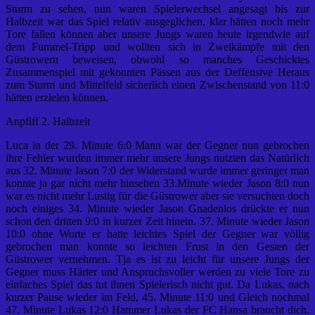
Sturm zu sehen, nun waren Spielerwechsel angesagt bis zur
Halbzeit war das Spiel relativ ausgeglichen, klar hätten noch mehr
Tore fallen können aber unsere Jungs waren heute irgendwie auf
dem Fummel-Tripp und wollten sich in Zweikämpfe mit den
Güstrowern beweisen, obwohl so manches Geschicktes
Zusammenspiel mit gekonnten Pässen aus der Deffensive Heraus
zum Sturm und Mittelfeld sicherlich einen Zwischenstand von 11:0
hätten erzielen können.
Anpfiff 2. Halbzeit
Luca in der 29. Minute 6:0 Mann war der Gegner nun gebrochen
ihre Fehler wurden immer mehr unsere Jungs nutzten das Natürlich
aus 32. Minute Jason 7:0 der Widerstand wurde immer geringer man
konnte ja gar nicht mehr hinsehen 33.Minute wieder Jason 8:0 nun
war es nicht mehr Lustig für die Güstrower aber sie versuchten doch
noch einiges 34. Minute wieder Jason Gnadenlos drückte er nun
schon den dritten 9:0 in kurzer Zeit hinein. 37. Minute wieder Jason
10:0 ohne Worte er hatte leichtes Spiel der Gegner war völlig
gebrochen man konnte so leichten Frust in den Gesten der
Güstrower vernehmen. Tja es ist zu leicht für unsere Jungs der
Gegner muss Härter und Anspruchsvoller werden zu viele Tore zu
einfaches Spiel das tut ihnen Spielerisch nicht gut. Da Lukas, nach
kurzer Pause wieder im Feld, 45. Minute 11:0 und Gleich nochmal
47. Minute Lukas 12:0 Hammer Lukas der FC Hansa braucht dich.