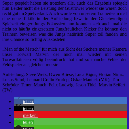
Super gespielt haben sie trotzdem alle, auch das Ergebnis spiegelt
nun Leider nicht die Leistung der Güstrower wieder sie waren doch
recht gut im Spielverlauf. Auch wurde von unserem Trainerteam mal
eine neue Taktik in der Aufstellung bzw. in der Gleichwertigen
Spielzeit einiger Jungs Fokussiert nun konnten sich auch mal die
nicht so häufig eingesetzten Jungfräulichen Kicker ihr können den
Trainern beweisen was die Jungs natürlich Super toll fanden und
ihre Chance so richtig Auskosteten.
„Man of the Matsch“ für mich aus Sicht des Suchers meiner Kamera
unser Torwart Marvin der mich mal wieder mit seinen
Torwartkünsten völlig beeindruckt hat und so manche Fehler der
Feldspieler ausgleichen musste.
Aufstellung: Steve Weiß, Owen Briese, Luca Bigus, Florian Nimz,
Lukas Sund, Lennard Collin Froriep, Oskar Mantick (MK), Tim
Schröder, Timon Mauch, Felix Ludwig, Jason Thiel, Marvin Seifert
(TW)
teilen
teilen
merken
teilen