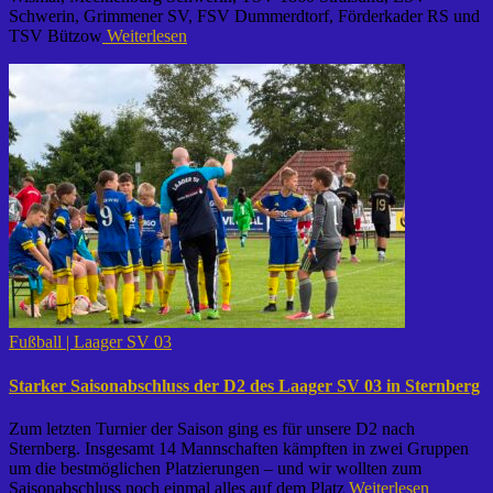
Schwerin, Grimmener SV, FSV Dummerdtorf, Förderkader RS und
TSV Bützow
Weiterlesen
Fußball | Laager SV 03
Starker Saisonabschluss der D2 des Laager SV 03 in Sternberg
Zum letzten Turnier der Saison ging es für unsere D2 nach
Sternberg. Insgesamt 14 Mannschaften kämpften in zwei Gruppen
um die bestmöglichen Platzierungen – und wir wollten zum
Saisonabschluss noch einmal alles auf dem Platz
Weiterlesen