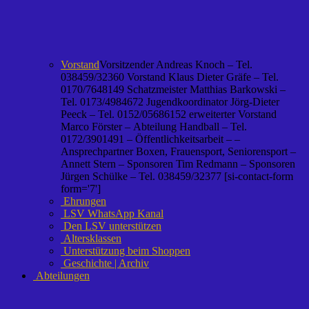
Vorstand
Vorsitzender Andreas Knoch – Tel.
038459/32360 Vorstand Klaus Dieter Gräfe – Tel.
0170/7648149 Schatzmeister Matthias Barkowski –
Tel. 0173/4984672 Jugendkoordinator Jörg-Dieter
Peeck – Tel. 0152/05686152 erweiterter Vorstand
Marco Förster – Abteilung Handball – Tel.
0172/3901491 – Öffentlichkeitsarbeit – –
Ansprechpartner Boxen, Frauensport, Seniorensport –
Annett Stern – Sponsoren Tim Redmann – Sponsoren
Jürgen Schülke – Tel. 038459/32377 [si-contact-form
form='7']
Ehrungen
LSV WhatsApp Kanal
Den LSV unterstützen
Altersklassen
Unterstützung beim Shoppen
Geschichte | Archiv
Abteilungen