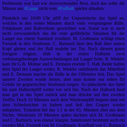
Prebberede war hart wie dreiwochenaltes Brot, doch das sollte die
Männer aus
#
Laage
nicht vom
#
Fußball
spielen abhalten.
Pünktlich um 10:00 Uhr pfiff der Unparteiische das Spiel an,
welches in den ersten Minuten durch viele versprungene Bälle,
Fehlpässen und Ballverluste gezeichnet war. Somit war es auch
nicht verwunderlich das die erste gefährliche Situation für die
Laager aus einem Standard resultiert. M. Großmann schlägt einen
Freistoß in den Strafraum, C. Bartusch lässt den Ball über seinen
Kopf gleiten und der Ball trudelte ins Tor. Nach diesem guten
Ereignis folgten, früh in der ersten Halbzeit zwei
verletzungsbedingte Auswechselungen auf Laager Seite. R. Winkler
kam für G.B. Molnar und E. Demann ersetzte T. Haß. Beide halfen
dem Spiel der Laager weiter, R. Winkler stabilisierte das Mittelfeld
und E. Demann machte die Bälle in der Offensive fest. Das Spiel
unserer Zweiten wurde besser, aber man konnte nur selten für
Gefahr im gegnerischen Strafraum sorgen. So plätscherte das Spiel
bis zum Halbzeitpfiff weiter vor sich hin. Nach der Halbzeit fand
man gut in das Spiel zurück und man drückte auf den zweiten
Treffer. Doch 10 Minuten nach dem Wiederanpfiff begann man mit
dem Schiedsrichter zu hadern und ließ den Gegner wieder
mitspielen. Trotzdem fiel das 1:1 in der 65. Minuten eher aus dem
Nichts. Wiederum 10 Minuten später dachten sich M. Großmann
und C. Bartusch, was einmal klappte, funktioniert bestimmt auch ein
zweites Mal. Freistoß von M. Großmann, Kopfball von C. Bartusch