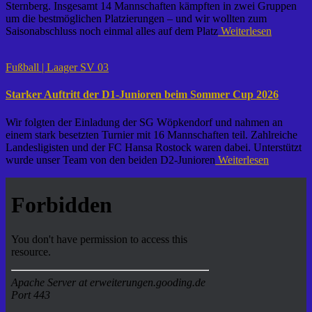
Sternberg. Insgesamt 14 Mannschaften kämpften in zwei Gruppen
um die bestmöglichen Platzierungen – und wir wollten zum
Saisonabschluss noch einmal alles auf dem Platz
Weiterlesen
Fußball | Laager SV 03
Starker Auftritt der D1-Junioren beim Sommer Cup 2026
Wir folgten der Einladung der SG Wöpkendorf und nahmen an
einem stark besetzten Turnier mit 16 Mannschaften teil. Zahlreiche
Landesligisten und der FC Hansa Rostock waren dabei. Unterstützt
wurde unser Team von den beiden D2-Junioren
Weiterlesen