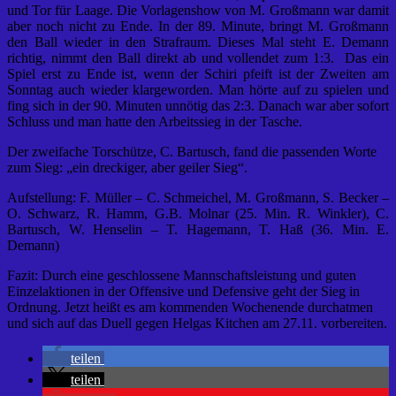
und Tor für Laage. Die Vorlagenshow von M. Großmann war damit
aber noch nicht zu Ende. In der 89. Minute, bringt M. Großmann
den Ball wieder in den Strafraum. Dieses Mal steht E. Demann
richtig, nimmt den Ball direkt ab und vollendet zum 1:3. Das ein
Spiel erst zu Ende ist, wenn der Schiri pfeift ist der Zweiten am
Sonntag auch wieder klargeworden. Man hörte auf zu spielen und
fing sich in der 90. Minuten unnötig das 2:3. Danach war aber sofort
Schluss und man hatte den Arbeitssieg in der Tasche.
Der zweifache Torschütze, C. Bartusch, fand die passenden Worte
zum Sieg: „ein dreckiger, aber geiler Sieg“.
Aufstellung: F. Müller – C. Schmeichel, M. Großmann, S. Becker –
O. Schwarz, R. Hamm, G.B. Molnar (25. Min. R. Winkler), C.
Bartusch, W. Henselin – T. Hagemann, T. Haß (36. Min. E.
Demann)
Fazit: Durch eine geschlossene Mannschaftsleistung und guten
Einzelaktionen in der Offensive und Defensive geht der Sieg in
Ordnung. Jetzt heißt es am kommenden Wochenende durchatmen
und sich auf das Duell gegen Helgas Kitchen am 27.11. vorbereiten.
teilen
teilen