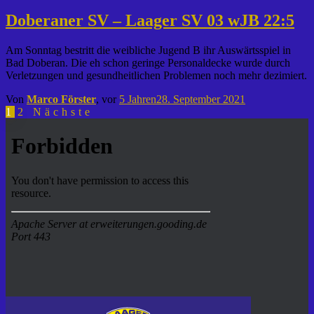
Doberaner SV – Laager SV 03 wJB 22:5
Am Sonntag bestritt die weibliche Jugend B ihr Auswärtsspiel in
Bad Doberan. Die eh schon geringe Personaldecke wurde durch
Verletzungen und gesundheitlichen Problemen noch mehr dezimiert.
Von
Marco Förster
, vor
5 Jahren
28. September 2021
Seitennummerierung
1
2
Nächste
der
Beiträge