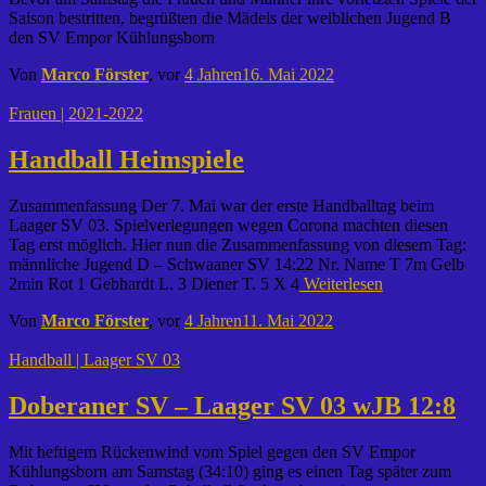
Saison bestritten, begrüßten die Mädels der weiblichen Jugend B
den SV Empor Kühlungsborn
Von
Marco Förster
, vor
4 Jahren
16. Mai 2022
Frauen | 2021-2022
Handball Heimspiele
Zusammenfassung Der 7. Mai war der erste Handballtag beim
Laager SV 03. Spielverlegungen wegen Corona machten diesen
Tag erst möglich. Hier nun die Zusammenfassung von diesem Tag:
männliche Jugend D – Schwaaner SV 14:22 Nr. Name T 7m Gelb
2min Rot 1 Gebhardt L. 3 Diener T. 5 X 4
Weiterlesen
Von
Marco Förster
, vor
4 Jahren
11. Mai 2022
Handball | Laager SV 03
Doberaner SV – Laager SV 03 wJB 12:8
Mit heftigem Rückenwind vom Spiel gegen den SV Empor
Kühlungsborn am Samstag (34:10) ging es einen Tag später zum