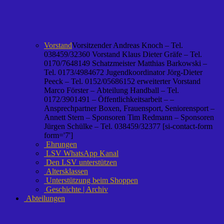
Vorstand
Vorsitzender Andreas Knoch – Tel.
038459/32360 Vorstand Klaus Dieter Gräfe – Tel.
0170/7648149 Schatzmeister Matthias Barkowski –
Tel. 0173/4984672 Jugendkoordinator Jörg-Dieter
Peeck – Tel. 0152/05686152 erweiterter Vorstand
Marco Förster – Abteilung Handball – Tel.
0172/3901491 – Öffentlichkeitsarbeit – –
Ansprechpartner Boxen, Frauensport, Seniorensport –
Annett Stern – Sponsoren Tim Redmann – Sponsoren
Jürgen Schülke – Tel. 038459/32377 [si-contact-form
form='7']
Ehrungen
LSV WhatsApp Kanal
Den LSV unterstützen
Altersklassen
Unterstützung beim Shoppen
Geschichte | Archiv
Abteilungen