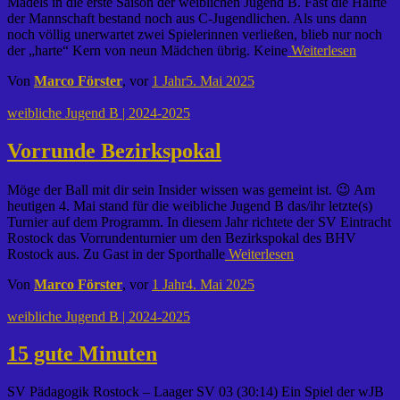
Mädels in die erste Saison der weiblichen Jugend B. Fast die Hälfte
der Mannschaft bestand noch aus C-Jugendlichen. Als uns dann
noch völlig unerwartet zwei Spielerinnen verließen, blieb nur noch
der „harte“ Kern von neun Mädchen übrig. Keine
Weiterlesen
Von
Marco Förster
, vor
1 Jahr
5. Mai 2025
weibliche Jugend B | 2024-2025
Vorrunde Bezirkspokal
Möge der Ball mit dir sein Insider wissen was gemeint ist. 😉 Am
heutigen 4. Mai stand für die weibliche Jugend B das/ihr letzte(s)
Turnier auf dem Programm. In diesem Jahr richtete der SV Eintracht
Rostock das Vorrundenturnier um den Bezirkspokal des BHV
Rostock aus. Zu Gast in der Sporthalle
Weiterlesen
Von
Marco Förster
, vor
1 Jahr
4. Mai 2025
weibliche Jugend B | 2024-2025
15 gute Minuten
SV Pädagogik Rostock – Laager SV 03 (30:14) Ein Spiel der wJB