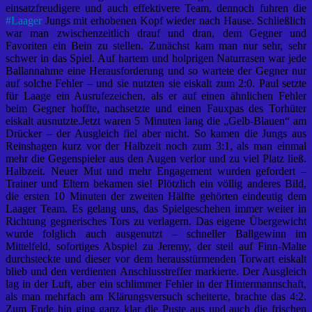
einsatzfreudigere und auch effektivere Team, dennoch fuhren die
#
Laager
Jungs mit erhobenen Kopf wieder nach Hause. Schließlich
war man zwischenzeitlich drauf und dran, dem Gegner und
Favoriten ein Bein zu stellen. Zunächst kam man nur sehr, sehr
schwer in das Spiel. Auf hartem und holprigen Naturrasen war jede
Ballannahme eine Herausforderung und so wartete der Gegner nur
auf solche Fehler – und sie nutzten sie eiskalt zum 2:0. Paul setzte
für Laage ein Ausrufezeichen, als er auf einen ähnlichen Fehler
beim Gegner hoffte, nachsetzte und einen Fauxpas des Torhüter
eiskalt ausnutzte.Jetzt waren 5 Minuten lang die „Gelb-Blauen“ am
Drücker – der Ausgleich fiel aber nicht. So kamen die Jungs aus
Reinshagen kurz vor der Halbzeit noch zum 3:1, als man einmal
mehr die Gegenspieler aus den Augen verlor und zu viel Platz ließ.
Halbzeit. Neuer Mut und mehr Engagement wurden gefordert –
Trainer und Eltern bekamen sie! Plötzlich ein völlig anderes Bild,
die ersten 10 Minuten der zweiten Hälfte gehörten eindeutig dem
Laager Team. Es gelang uns, das Spielgeschehen immer weiter in
Richtung gegnerisches Tors zu verlagern. Das eigene Übergewicht
wurde folglich auch ausgenutzt – schneller Ballgewinn im
Mittelfeld, sofortiges Abspiel zu Jeremy, der steil auf Finn-Malte
durchsteckte und dieser vor dem herausstürmenden Torwart eiskalt
blieb und den verdienten Anschlusstreffer markierte. Der Ausgleich
lag in der Luft, aber ein schlimmer Fehler in der Hintermannschaft,
als man mehrfach am Klärungsversuch scheiterte, brachte das 4:2.
Zum Ende hin ging ganz klar die Puste aus und auch die frischen