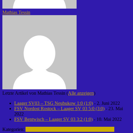
Mathias Tessin
Letzte Artikel von Mathias Tessin
(
Alle anzeigen
)
Laager SV03 – TSG Neubukow 1:0 (1:0)
- 2. Juni 2022
FSV Nordost Rostock – Laager SV 03 5:0 (3:0)
- 23. Mai
2022
FSV Bentwisch – Laager SV 03 3:2 (1:0)
- 10. Mai 2022
Kategorien:
Fußball | Laager SV 03
D-Junioren | 2016-2017