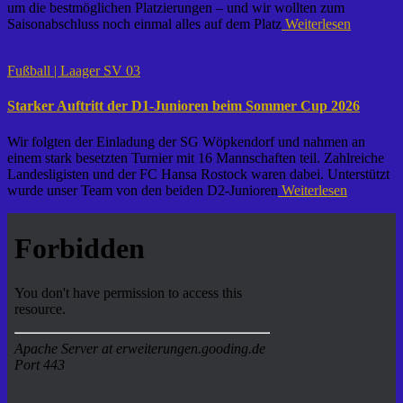
um die bestmöglichen Platzierungen – und wir wollten zum
Saisonabschluss noch einmal alles auf dem Platz
Weiterlesen
Fußball | Laager SV 03
Starker Auftritt der D1-Junioren beim Sommer Cup 2026
Wir folgten der Einladung der SG Wöpkendorf und nahmen an
einem stark besetzten Turnier mit 16 Mannschaften teil. Zahlreiche
Landesligisten und der FC Hansa Rostock waren dabei. Unterstützt
wurde unser Team von den beiden D2-Junioren
Weiterlesen