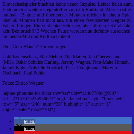
Einwechselspieler brachten keine neuen Impulse. Leider fielen zum
Ende noch 2 weitere Gegentreffer zum 2:6 Endstand. Aber so ist es
nunmal, 15 gute und überlegene Minuten reichen in einem Spiel
über 60 Minuten halt nicht aus, um einen favorisierten Gegner zu
Fall zu bringen. Ein verdienter Heimsieg, aber für den LSV absolut
kein Beinbruch!!! 3 Wochen Pause werden nun definitiv ausreichen,
um neuen Mut und Kraft zu tanken!
Die „Gelb-Blauen“ Farben trugen:
Loki Bodenschatz, Max Siebert, Ole Marten, Jan Oberwelland
(MK), Oskar Schulze Harling, Jeremy Wagner, Finn-Malte Hinnah,
Jannik Kühn, Nils-Ole Friedrich, Pascal Voigtmann, Marwin
Fischbach, Paul Pohla
Fotos: Enrico Wagner
[alpine-phototile-for-flickr src=“set“ uid=“124077084@N07″
sid=“72157675235936625″ imgl=“fancybox“ style=“bookshelf“
row=“5″ size=“240″ num=“30″ highlight=“1″ curve=“1″
align=“center“ max=“100″]
teilen
teilen