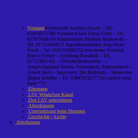
Vorstand
Vorsitzender Andreas Knoch – Tel.
038459/32360 Vorstand Klaus Dieter Gräfe – Tel.
0170/7648149 Schatzmeister Matthias Barkowski –
Tel. 0173/4984672 Jugendkoordinator Jörg-Dieter
Peeck – Tel. 0152/05686152 erweiterter Vorstand
Marco Förster – Abteilung Handball – Tel.
0172/3901491 – Öffentlichkeitsarbeit – –
Ansprechpartner Boxen, Frauensport, Seniorensport –
Annett Stern – Sponsoren Tim Redmann – Sponsoren
Jürgen Schülke – Tel. 038459/32377 [si-contact-form
form='7']
Ehrungen
LSV WhatsApp Kanal
Den LSV unterstützen
Altersklassen
Unterstützung beim Shoppen
Geschichte | Archiv
Abteilungen