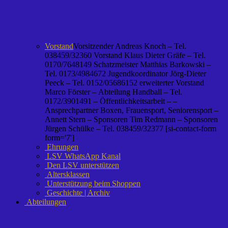
Vorstand
Vorsitzender Andreas Knoch – Tel.
038459/32360 Vorstand Klaus Dieter Gräfe – Tel.
0170/7648149 Schatzmeister Matthias Barkowski –
Tel. 0173/4984672 Jugendkoordinator Jörg-Dieter
Peeck – Tel. 0152/05686152 erweiterter Vorstand
Marco Förster – Abteilung Handball – Tel.
0172/3901491 – Öffentlichkeitsarbeit – –
Ansprechpartner Boxen, Frauensport, Seniorensport –
Annett Stern – Sponsoren Tim Redmann – Sponsoren
Jürgen Schülke – Tel. 038459/32377 [si-contact-form
form='7']
Ehrungen
LSV WhatsApp Kanal
Den LSV unterstützen
Altersklassen
Unterstützung beim Shoppen
Geschichte | Archiv
Abteilungen