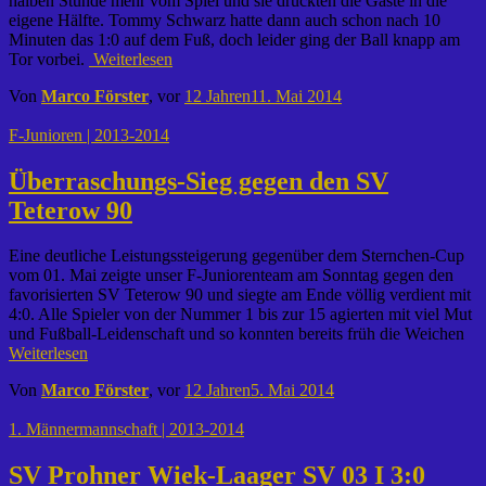
halben Stunde mehr vom Spiel und sie drückten die Gäste in die
eigene Hälfte. Tommy Schwarz hatte dann auch schon nach 10
Minuten das 1:0 auf dem Fuß, doch leider ging der Ball knapp am
Tor vorbei.
Weiterlesen
Von
Marco Förster
, vor
12 Jahren
11. Mai 2014
F-Junioren | 2013-2014
Überraschungs-Sieg gegen den SV
Teterow 90
Eine deutliche Leistungssteigerung gegenüber dem Sternchen-Cup
vom 01. Mai zeigte unser F-Juniorenteam am Sonntag gegen den
favorisierten SV Teterow 90 und siegte am Ende völlig verdient mit
4:0. Alle Spieler von der Nummer 1 bis zur 15 agierten mit viel Mut
und Fußball-Leidenschaft und so konnten bereits früh die Weichen
Weiterlesen
Von
Marco Förster
, vor
12 Jahren
5. Mai 2014
1. Männermannschaft | 2013-2014
SV Prohner Wiek-Laager SV 03 I 3:0