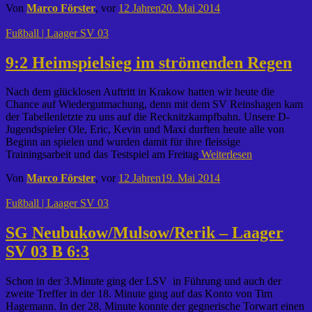
Von
Marco Förster
, vor
12 Jahren
20. Mai 2014
Fußball | Laager SV 03
9:2 Heimspielsieg im strömenden Regen
Nach dem glücklosen Auftritt in Krakow hatten wir heute die
Chance auf Wiedergutmachung, denn mit dem SV Reinshagen kam
der Tabellenletzte zu uns auf die Recknitzkampfbahn. Unsere D-
Jugendspieler Ole, Eric, Kevin und Maxi durften heute alle von
Beginn an spielen und wurden damit für ihre fleissige
Trainingsarbeit und das Testspiel am Freitag
Weiterlesen
Von
Marco Förster
, vor
12 Jahren
19. Mai 2014
Fußball | Laager SV 03
SG Neubukow/Mulsow/Rerik – Laager
SV 03 B 6:3
Schon in der 3.Minute ging der LSV in Führung und auch der
zweite Treffer in der 18. Minute ging auf das Konto von Tim
Hagemann. In der 28. Minute konnte der gegnerische Torwart einen