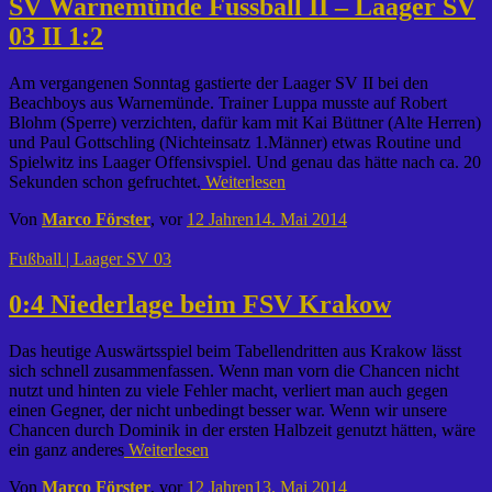
SV Warnemünde Fussball II – Laager SV
03 II 1:2
Am vergangenen Sonntag gastierte der Laager SV II bei den
Beachboys aus Warnemünde. Trainer Luppa musste auf Robert
Blohm (Sperre) verzichten, dafür kam mit Kai Büttner (Alte Herren)
und Paul Gottschling (Nichteinsatz 1.Männer) etwas Routine und
Spielwitz ins Laager Offensivspiel. Und genau das hätte nach ca. 20
Sekunden schon gefruchtet.
Weiterlesen
Von
Marco Förster
, vor
12 Jahren
14. Mai 2014
Fußball | Laager SV 03
0:4 Niederlage beim FSV Krakow
Das heutige Auswärtsspiel beim Tabellendritten aus Krakow lässt
sich schnell zusammenfassen. Wenn man vorn die Chancen nicht
nutzt und hinten zu viele Fehler macht, verliert man auch gegen
einen Gegner, der nicht unbedingt besser war. Wenn wir unsere
Chancen durch Dominik in der ersten Halbzeit genutzt hätten, wäre
ein ganz anderes
Weiterlesen
Von
Marco Förster
, vor
12 Jahren
13. Mai 2014