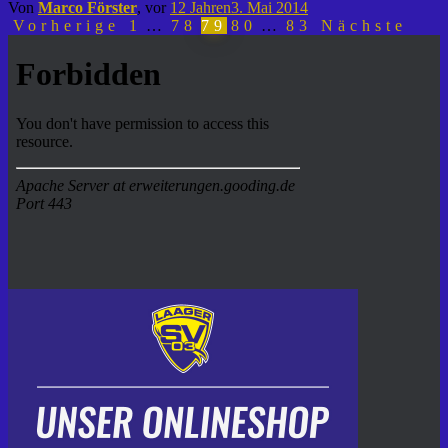
Von
Marco Förster
, vor
12 Jahren
3. Mai 2014
Seitennummerierung
Vorherige
1
…
78
79
80
…
83
Nächste
der
Beiträge