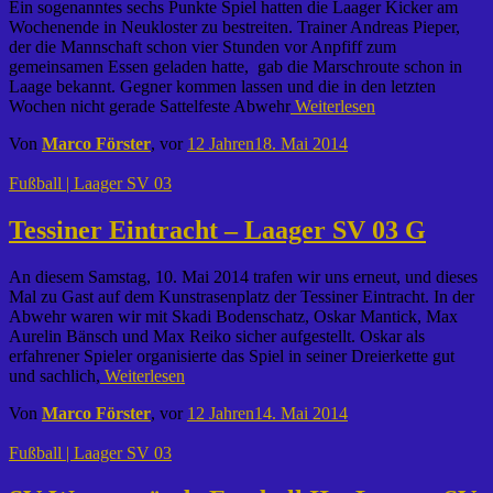
Ein sogenanntes sechs Punkte Spiel hatten die Laager Kicker am
Wochenende in Neukloster zu bestreiten. Trainer Andreas Pieper,
der die Mannschaft schon vier Stunden vor Anpfiff zum
gemeinsamen Essen geladen hatte, gab die Marschroute schon in
Laage bekannt. Gegner kommen lassen und die in den letzten
Wochen nicht gerade Sattelfeste Abwehr
Weiterlesen
Von
Marco Förster
, vor
12 Jahren
18. Mai 2014
Fußball | Laager SV 03
Tessiner Eintracht – Laager SV 03 G
An diesem Samstag, 10. Mai 2014 trafen wir uns erneut, und dieses
Mal zu Gast auf dem Kunstrasenplatz der Tessiner Eintracht. In der
Abwehr waren wir mit Skadi Bodenschatz, Oskar Mantick, Max
Aurelin Bänsch und Max Reiko sicher aufgestellt. Oskar als
erfahrener Spieler organisierte das Spiel in seiner Dreierkette gut
und sachlich,
Weiterlesen
Von
Marco Förster
, vor
12 Jahren
14. Mai 2014
Fußball | Laager SV 03