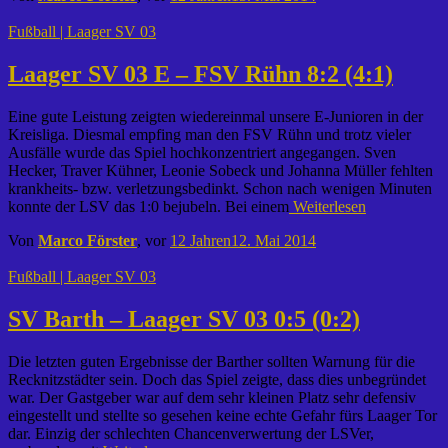
Fußball | Laager SV 03
Laager SV 03 E – FSV Rühn 8:2 (4:1)
Eine gute Leistung zeigten wiedereinmal unsere E-Junioren in der
Kreisliga. Diesmal empfing man den FSV Rühn und trotz vieler
Ausfälle wurde das Spiel hochkonzentriert angegangen. Sven
Hecker, Traver Kühner, Leonie Sobeck und Johanna Müller fehlten
krankheits- bzw. verletzungsbedinkt. Schon nach wenigen Minuten
konnte der LSV das 1:0 bejubeln. Bei einem
Weiterlesen
Von
Marco Förster
, vor
12 Jahren
12. Mai 2014
Fußball | Laager SV 03
SV Barth – Laager SV 03 0:5 (0:2)
Die letzten guten Ergebnisse der Barther sollten Warnung für die
Recknitzstädter sein. Doch das Spiel zeigte, dass dies unbegründet
war. Der Gastgeber war auf dem sehr kleinen Platz sehr defensiv
eingestellt und stellte so gesehen keine echte Gefahr fürs Laager Tor
dar. Einzig der schlechten Chancenverwertung der LSVer,