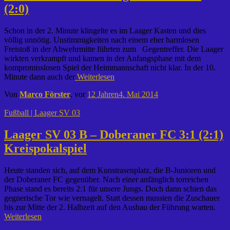
(2:0)
Schon in der 2. Minute klingelte es im Laager Kasten und dies
völlig unnötig. Unstimmigkeiten nach einem eher harmlosen
Freistoß in der Abwehrmitte führten zum Gegentreffer. Die Laager
wirkten verkrampft und kamen in der Anfangsphase mit dem
kompromisslosen Spiel der Heimmannschaft nicht klar. In der 10.
Minute dann auch der
Weiterlesen
Von
Marco Förster
, vor
12 Jahren
4. Mai 2014
Fußball | Laager SV 03
Laager SV 03 B – Doberaner FC 3:1 (2:1)
Kreispokalspiel
Heute standen sich, auf dem Kunstrasenplatz, die B-Junioren und
der Doberaner FC gegenüber. Nach einer anfänglich torreichen
Phase stand es bereits 2:1 für unsere Jungs. Doch dann schien das
gegnerische Tor wie vernagelt. Statt dessen mussten die Zuschauer
bis zur Mitte der 2. Halbzeit auf den Ausbau der Führung warten.
Weiterlesen