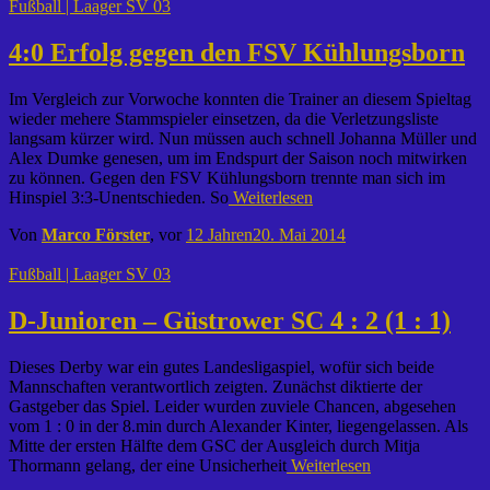
Fußball | Laager SV 03
4:0 Erfolg gegen den FSV Kühlungsborn
Im Vergleich zur Vorwoche konnten die Trainer an diesem Spieltag
wieder mehere Stammspieler einsetzen, da die Verletzungsliste
langsam kürzer wird. Nun müssen auch schnell Johanna Müller und
Alex Dumke genesen, um im Endspurt der Saison noch mitwirken
zu können. Gegen den FSV Kühlungsborn trennte man sich im
Hinspiel 3:3-Unentschieden. So
Weiterlesen
Von
Marco Förster
, vor
12 Jahren
20. Mai 2014
Fußball | Laager SV 03
D-Junioren – Güstrower SC 4 : 2 (1 : 1)
Dieses Derby war ein gutes Landesligaspiel, wofür sich beide
Mannschaften verantwortlich zeigten. Zunächst diktierte der
Gastgeber das Spiel. Leider wurden zuviele Chancen, abgesehen
vom 1 : 0 in der 8.min durch Alexander Kinter, liegengelassen. Als
Mitte der ersten Hälfte dem GSC der Ausgleich durch Mitja
Thormann gelang, der eine Unsicherheit
Weiterlesen