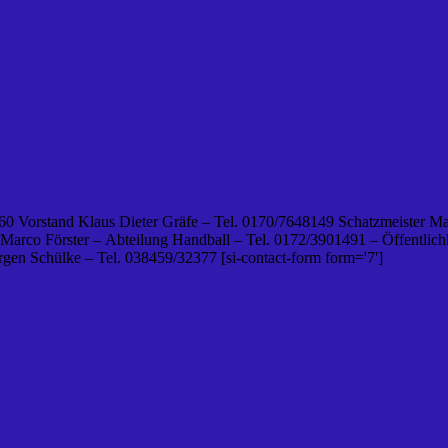
0 Vorstand Klaus Dieter Gräfe – Tel. 0170/7648149 Schatzmeister Ma
 Marco Förster – Abteilung Handball – Tel. 0172/3901491 – Öffentlichk
en Schülke – Tel. 038459/32377 [si-contact-form form='7']