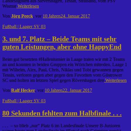
Landesligisten aus Sievershagen, Tessin, Stralsund, vom PSV
Wismar
Weiterlesen
Von
Jörg Peeck
, vor
10 Jahren
24. Januar 2017
Fußball | Laager SV 03
3. und 7. Platz – Beide Teams mit sehr
guten Leistungen, aber ohne HappyEnd
Beim gut besetzten #Hallenturnier in Laage traten wir mit 2 Teams
an und konnten in beiden Gruppen ein Wörtchen mitreden. Laage 1
mit Wilhelm, Alex, Paul, Chris, Niklas und Tobi gewannen gegen
Tessin, verloren gegen aber gegen den Favoriten vom Güstrower
SC und holten im letzten Spiel gegen Rövershagen den
Weiterlesen
Von
Ralf Hecker
, vor
10 Jahren
22. Januar 2017
Fußball | Laager SV 03
80 Sekunden fehlten zum Halbfinale . . .
. . . – so blieb „nur“ Platz 6 im Landesfinale Unsere B-Junioren
waren heute zum Landesfinale im #Futsal nach Grimmen gereist.