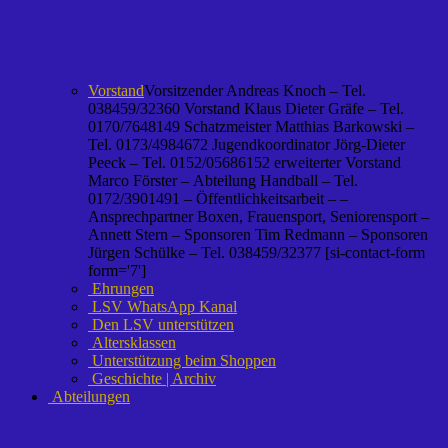
Vorstand
Vorsitzender Andreas Knoch – Tel.
038459/32360 Vorstand Klaus Dieter Gräfe – Tel.
0170/7648149 Schatzmeister Matthias Barkowski –
Tel. 0173/4984672 Jugendkoordinator Jörg-Dieter
Peeck – Tel. 0152/05686152 erweiterter Vorstand
Marco Förster – Abteilung Handball – Tel.
0172/3901491 – Öffentlichkeitsarbeit – –
Ansprechpartner Boxen, Frauensport, Seniorensport –
Annett Stern – Sponsoren Tim Redmann – Sponsoren
Jürgen Schülke – Tel. 038459/32377 [si-contact-form
form='7']
Ehrungen
LSV WhatsApp Kanal
Den LSV unterstützen
Altersklassen
Unterstützung beim Shoppen
Geschichte | Archiv
Abteilungen