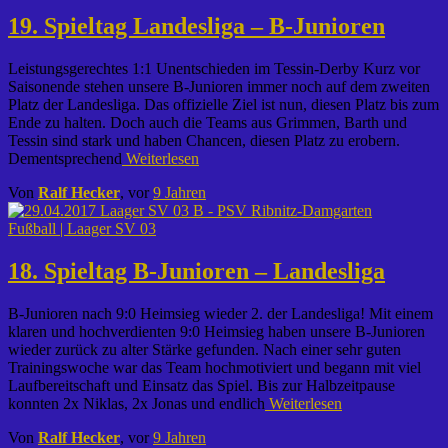
19. Spieltag Landesliga – B-Junioren
Leistungsgerechtes 1:1 Unentschieden im Tessin-Derby Kurz vor
Saisonende stehen unsere B-Junioren immer noch auf dem zweiten
Platz der Landesliga. Das offizielle Ziel ist nun, diesen Platz bis zum
Ende zu halten. Doch auch die Teams aus Grimmen, Barth und
Tessin sind stark und haben Chancen, diesen Platz zu erobern.
Dementsprechend
Weiterlesen
Von
Ralf Hecker
, vor
9 Jahren
Fußball | Laager SV 03
18. Spieltag B-Junioren – Landesliga
B-Junioren nach 9:0 Heimsieg wieder 2. der Landesliga! Mit einem
klaren und hochverdienten 9:0 Heimsieg haben unsere B-Junioren
wieder zurück zu alter Stärke gefunden. Nach einer sehr guten
Trainingswoche war das Team hochmotiviert und begann mit viel
Laufbereitschaft und Einsatz das Spiel. Bis zur Halbzeitpause
konnten 2x Niklas, 2x Jonas und endlich
Weiterlesen
Von
Ralf Hecker
, vor
9 Jahren