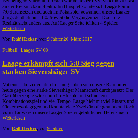
Bei heftigem Sturm und Regen war heute der FSV Malchin zu Gast
an der Recknitzkampfbahn. Im Hinspiel konnte sich Laage klar mit
7:0 durchsetzen und auch im Pokalspiel gewannen unsere Laager
Jungs deutlich mit 11:0. Soweit die Vergangenheit. Doch die
Realität sieht anders aus. Auf Laager Seite fehlten 4 Spieler,
Weiterlesen
Von
Ralf Hecker
, vor
9 Jahren
20. März 2017
Fußball | Laager SV 03
Laage erkämpft sich 5:0 Sieg gegen
starken Sievershäger SV
Mit einer überzeugenden Leistung haben sich unsere B-Junioren
heute gegen eine starke Sievershäger Mannschaft durchgesetzt. Der
Gast überzeugte wie schon im Hinspiel mit schnellem
Kombinationsspiel und viel Tempo, Laage hielt mit viel Einsatz und
Cleverness dagegen und konnte viele Zweikämpfe gewinnen. Doch
vorm Tor waren unsere Laager Spieler gefährlicher. Bereits nach
Weiterlesen
Von
Ralf Hecker
, vor
9 Jahren