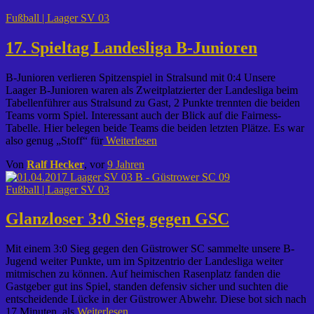
Fußball | Laager SV 03
17. Spieltag Landesliga B-Junioren
B-Junioren verlieren Spitzenspiel in Stralsund mit 0:4 Unsere
Laager B-Junioren waren als Zweitplatzierter der Landesliga beim
Tabellenführer aus Stralsund zu Gast, 2 Punkte trennten die beiden
Teams vorm Spiel. Interessant auch der Blick auf die Fairness-
Tabelle. Hier belegen beide Teams die beiden letzten Plätze. Es war
also genug „Stoff“ für
Weiterlesen
Von
Ralf Hecker
, vor
9 Jahren
Fußball | Laager SV 03
Glanzloser 3:0 Sieg gegen GSC
Mit einem 3:0 Sieg gegen den Güstrower SC sammelte unsere B-
Jugend weiter Punkte, um im Spitzentrio der Landesliga weiter
mitmischen zu können. Auf heimischen Rasenplatz fanden die
Gastgeber gut ins Spiel, standen defensiv sicher und suchten die
entscheidende Lücke in der Güstrower Abwehr. Diese bot sich nach
17 Minuten, als
Weiterlesen