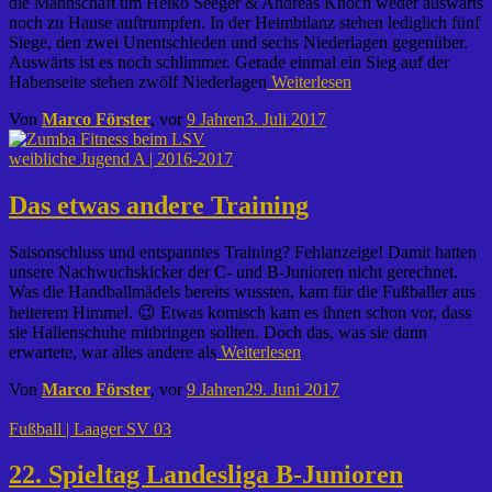
die Mannschaft um Heiko Seeger & Andreas Knoch weder auswärts
noch zu Hause auftrumpfen. In der Heimbilanz stehen lediglich fünf
Siege, den zwei Unentschieden und sechs Niederlagen gegenüber.
Auswärts ist es noch schlimmer. Gerade einmal ein Sieg auf der
Habenseite stehen zwölf Niederlagen
Weiterlesen
Von
Marco Förster
, vor
9 Jahren
3. Juli 2017
weibliche Jugend A | 2016-2017
Das etwas andere Training
Saisonschluss und entspanntes Training? Fehlanzeige! Damit hatten
unsere Nachwuchskicker der C- und B-Junioren nicht gerechnet.
Was die Handballmädels bereits wussten, kam für die Fußballer aus
heiterem Himmel. 😉 Etwas komisch kam es ihnen schon vor, dass
sie Hallenschuhe mitbringen sollten. Doch das, was sie dann
erwartete, war alles andere als
Weiterlesen
Von
Marco Förster
, vor
9 Jahren
29. Juni 2017
Fußball | Laager SV 03
22. Spieltag Landesliga B-Junioren