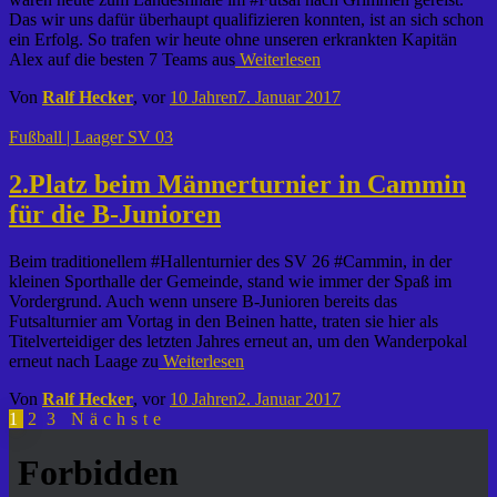
Das wir uns dafür überhaupt qualifizieren konnten, ist an sich schon
ein Erfolg. So trafen wir heute ohne unseren erkrankten Kapitän
Alex auf die besten 7 Teams aus
Weiterlesen
Von
Ralf Hecker
, vor
10 Jahren
7. Januar 2017
Fußball | Laager SV 03
2.Platz beim Männerturnier in Cammin
für die B-Junioren
Beim traditionellem #Hallenturnier des SV 26 #Cammin, in der
kleinen Sporthalle der Gemeinde, stand wie immer der Spaß im
Vordergrund. Auch wenn unsere B-Junioren bereits das
Futsalturnier am Vortag in den Beinen hatte, traten sie hier als
Titelverteidiger des letzten Jahres erneut an, um den Wanderpokal
erneut nach Laage zu
Weiterlesen
Von
Ralf Hecker
, vor
10 Jahren
2. Januar 2017
Seitennummerierung
1
2
3
Nächste
der
Beiträge