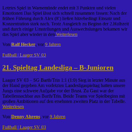
Letztes Spiel in Warnemünde endet mit 3 Punkten und vielen
Emotionen Das Spiel lässt sich schnell zusammen fassen: Nach der
frühen Führung durch Alex (8′) ließen hitzebedingt Einsatz und
Konzentration stark nach. Trotz Ausgleich zu Beginn der 2.Halbzeit
und durch einige Umstellungen und Auswechslungen bekamen wir
das Spiel aber wieder in den
Weiterlesen
Von
Ralf Hecker
, vor
9 Jahren
Fußball | Laager SV 03
21. Spieltag Landesliga – B-Junioren
Laager SV 03 – SG Barth/Trin 1:1 (1:0) Sieg in letzter Minute aus
der Hand gegeben Am vorletzten Landesligaspieltag hatten unsere
Jungs eine schwere Aufgabe vor der Brust. Zu Gast war der
Tabellennachbar aus Barth/Trin. Beide Teams vor Spielbeginn mit
großen Ambitionen auf den ersehnten zweiten Platz in der Tabelle.
Weiterlesen
Von
Denny Ahrens
, vor
9 Jahren
Fußball | Laager SV 03